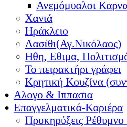
Ανεμόμυαλοι Καρν
Χανιά
Ηράκλειο
Λασίθι(Αγ.Νικόλαος)
Ηθη, Εθιμα, Πολιτισμ
Το πειρακτήρι γράφει
Κρητική Κουζίνα (συν
Αλογο & Ιππασια
Επαγγελματικά-Καριέρα
Προκηρύξεις Ρέθυμνο