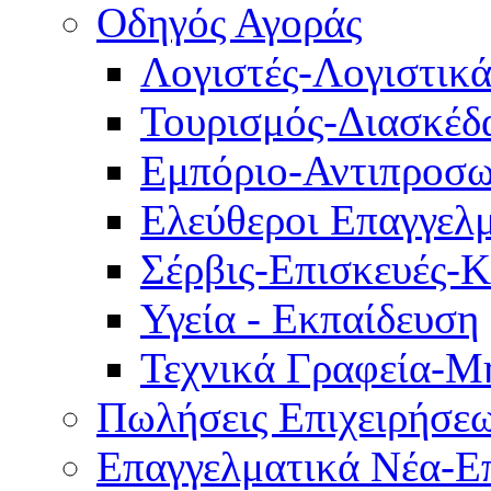
Οδηγός Αγοράς
Λογιστές-Λογιστικ
Τουρισμός-Διασκέδ
Εμπόριο-Αντιπροσω
Ελεύθεροι Επαγγελμ
Σέρβις-Επισκευές-
Υγεία - Εκπαίδευση
Τεχνικά Γραφεία-Μ
Πωλήσεις Επιχειρήσε
Επαγγελματικά Νέα-Επ