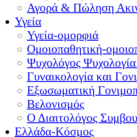
Αγορά & Πώληση Ακι
Υγεία
Υγεία-ομορφιά
Ομοιοπαθητική-ομοιο
Ψυχολόγος Ψυχολογία
Γυναικολογία και Γον
Εξωσωματική Γονιμο
Βελονισμός
Ο Διαιτολόγος Συμβου
Ελλάδα-Κόσμος