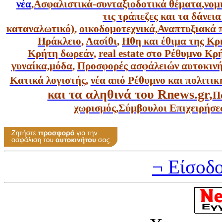
νέα
,
Ασφαλιστικά-συνταξιοδοτικά θέματα
,
νομ
τις τράπεζες και τα δάνει
καταναλωτικό),
οικοδομοτεχνικά,
Αναπτυξιακά 
Ηράκλειο
,
Λασίθι
,
Ηθη και έθιμα της Κρ
Κρήτη δωρεάν
,
real estate στο Ρέθυμνο Κ
γυναίκα,
μόδα
,
Προσφορές ασφάλειών αυτοκιν
Κατικά λογιστής
,
νέα από Ρέθυμνο και πολιτικ
και τα αληθινά του Rnews.gr
,
Π
χωρισμός
,
Σύμβουλοι Επιχειρήσε
¬ Είσοδ