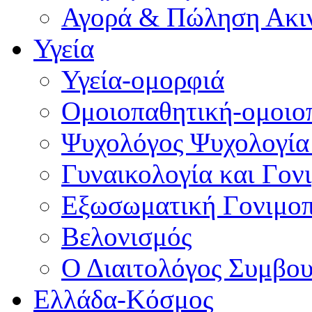
Αγορά & Πώληση Ακι
Υγεία
Υγεία-ομορφιά
Ομοιοπαθητική-ομοιο
Ψυχολόγος Ψυχολογία
Γυναικολογία και Γον
Εξωσωματική Γονιμο
Βελονισμός
Ο Διαιτολόγος Συμβου
Ελλάδα-Κόσμος