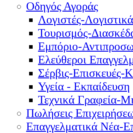
Οδηγός Αγοράς
Λογιστές-Λογιστικ
Τουρισμός-Διασκέδ
Εμπόριο-Αντιπροσω
Ελεύθεροι Επαγγελμ
Σέρβις-Επισκευές-
Υγεία - Εκπαίδευση
Τεχνικά Γραφεία-Μ
Πωλήσεις Επιχειρήσε
Επαγγελματικά Νέα-Επ