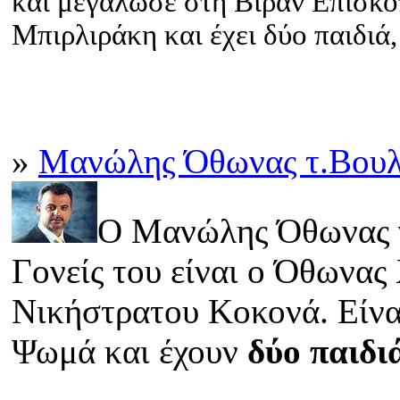
και μεγάλωσε στη Βιράν Επισκο
Μπιρλιράκη και έχει δύο παιδιά
»
Μανώλης Όθωνας τ.Βουλ
Ο Μανώλης Όθωνας γ
Γονείς του είναι ο Όθωνα
Νικήστρατου Κοκονά. Είν
Ψωμά και έχουν
δύο παιδι