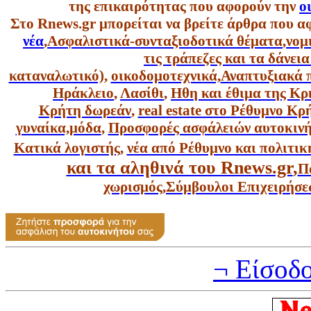
της επικαιρότητας που αφορούν την
ο
Στο Rnews.gr μπορείται να βρείτε άρθρα που α
νέα
,
Ασφαλιστικά-συνταξιοδοτικά θέματα
,
νομ
τις τράπεζες και τα δάνει
καταναλωτικό),
οικοδομοτεχνικά,
Αναπτυξιακά 
Ηράκλειο
,
Λασίθι
,
Ηθη και έθιμα της Κρ
Κρήτη δωρεάν
,
real estate στο Ρέθυμνο Κ
γυναίκα,
μόδα
,
Προσφορές ασφάλειών αυτοκιν
Κατικά λογιστής
,
νέα από Ρέθυμνο και πολιτικ
και τα αληθινά του Rnews.gr
,
Π
χωρισμός
,
Σύμβουλοι Επιχειρήσε
¬ Είσοδ