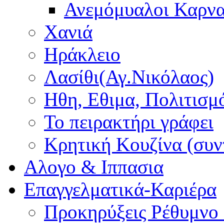
Ανεμόμυαλοι Καρν
Χανιά
Ηράκλειο
Λασίθι(Αγ.Νικόλαος)
Ηθη, Εθιμα, Πολιτισμ
Το πειρακτήρι γράφει
Κρητική Κουζίνα (συν
Αλογο & Ιππασια
Επαγγελματικά-Καριέρα
Προκηρύξεις Ρέθυμνο