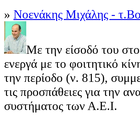
»
Νοενάκης Μιχάλης - τ.Βο
Με την είσοδό του στο
ενεργά με το φοιτητικό κίν
την περίοδο (ν. 815), συμμ
τις προσπάθειες για την α
συστήματος των Α.Ε.Ι.