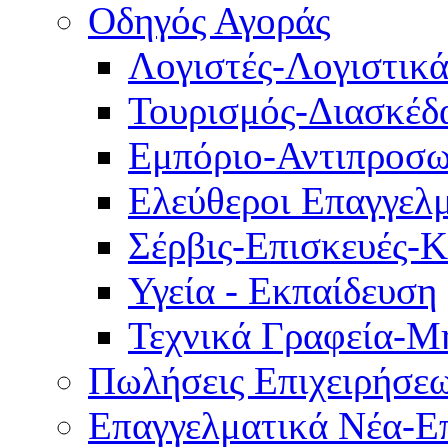
Οδηγός Αγοράς
Λογιστές-Λογιστικ
Τουρισμός-Διασκέδ
Εμπόριο-Αντιπροσω
Ελεύθεροι Επαγγελμ
Σέρβις-Επισκευές-
Υγεία - Εκπαίδευση
Τεχνικά Γραφεία-Μ
Πωλήσεις Επιχειρήσε
Επαγγελματικά Νέα-Επ