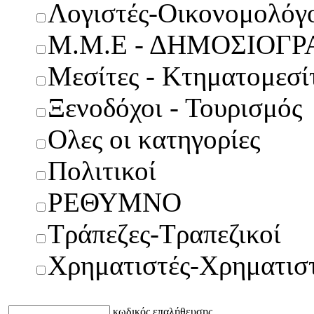
Λογιστές-Οικονομολόγ
Μ.Μ.Ε - ΔΗΜΟΣΙΟΓΡ
Μεσίτες - Κτηματομεσί
Ξενοδόχοι - Τουρισμός
Ολες οι κατηγορίες
Πολιτικοί
ΡΕΘΥΜΝΟ
Τράπεζες-Τραπεζικοί
Χρηματιστές-Χρηματισ
κωδικός επαλήθευσης