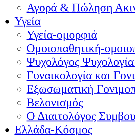
Αγορά & Πώληση Ακι
Υγεία
Υγεία-ομορφιά
Ομοιοπαθητική-ομοιο
Ψυχολόγος Ψυχολογία
Γυναικολογία και Γον
Εξωσωματική Γονιμο
Βελονισμός
Ο Διαιτολόγος Συμβου
Ελλάδα-Κόσμος