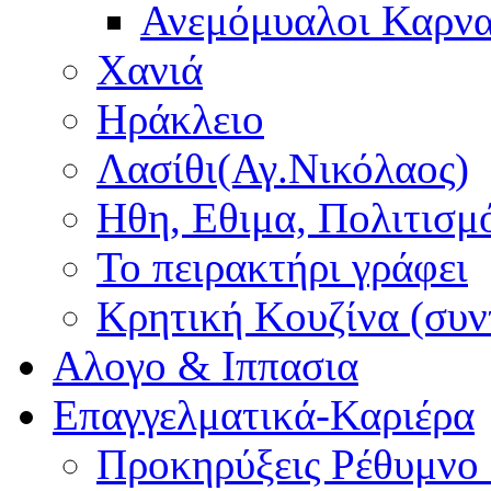
Ανεμόμυαλοι Καρν
Χανιά
Ηράκλειο
Λασίθι(Αγ.Νικόλαος)
Ηθη, Εθιμα, Πολιτισμ
Το πειρακτήρι γράφει
Κρητική Κουζίνα (συν
Αλογο & Ιππασια
Επαγγελματικά-Καριέρα
Προκηρύξεις Ρέθυμνο