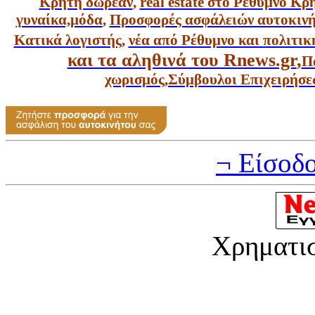
Κρήτη δωρεάν
,
real estate στο Ρέθυμνο Κ
γυναίκα,
μόδα
,
Προσφορές ασφάλειών αυτοκιν
Κατικά λογιστής
,
νέα από Ρέθυμνο και πολιτικ
και τα αληθινά του Rnews.gr
,
Π
χωρισμός
,
Σύμβουλοι Επιχειρήσε
¬ Είσοδ
Χρηματι