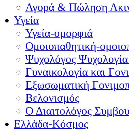
Αγορά & Πώληση Ακι
Υγεία
Υγεία-ομορφιά
Ομοιοπαθητική-ομοιο
Ψυχολόγος Ψυχολογία
Γυναικολογία και Γον
Εξωσωματική Γονιμο
Βελονισμός
Ο Διαιτολόγος Συμβου
Ελλάδα-Κόσμος