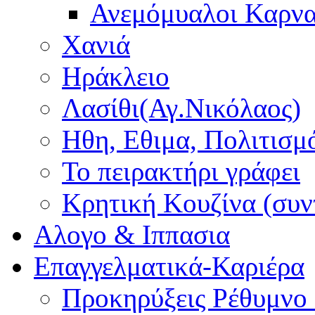
Ανεμόμυαλοι Καρν
Χανιά
Ηράκλειο
Λασίθι(Αγ.Νικόλαος)
Ηθη, Εθιμα, Πολιτισμ
Το πειρακτήρι γράφει
Κρητική Κουζίνα (συν
Αλογο & Ιππασια
Επαγγελματικά-Καριέρα
Προκηρύξεις Ρέθυμνο