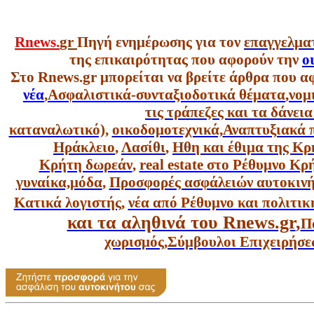
Rnews.
gr
Πηγή ενημέρωσης για τον
επαγγελμα
της επικαιρότητας που αφορούν την
ο
Στο Rnews.gr μπορείται να βρείτε άρθρα που α
νέα
,
Ασφαλιστικά-συνταξιοδοτικά θέματα
,
νομ
τις τράπεζες και τα δάνει
καταναλωτικό),
οικοδομοτεχνικά,
Αναπτυξιακά 
Ηράκλειο
,
Λασίθι
,
Ηθη και έθιμα της Κρ
Κρήτη δωρεάν
,
real estate στο Ρέθυμνο Κ
γυναίκα,
μόδα
,
Προσφορές ασφάλειών αυτοκιν
Κατικά λογιστής
,
νέα από Ρέθυμνο και πολιτικ
και τα αληθινά του Rnews.gr
,
Π
χωρισμός
,
Σύμβουλοι Επιχειρήσε