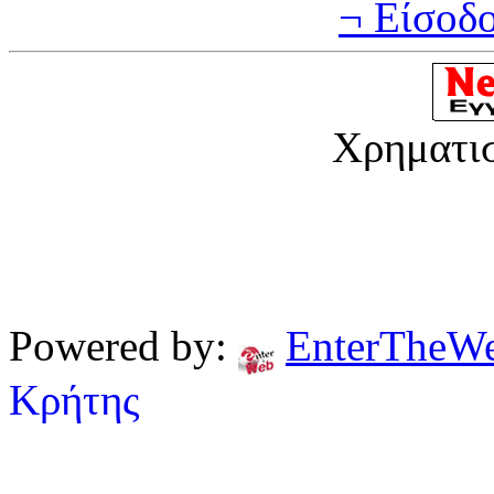
¬ Είσοδ
Χρηματι
Powered by:
EnterTheW
Κρήτης