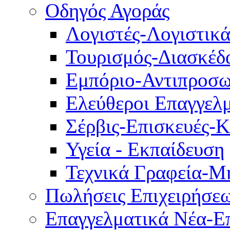
Οδηγός Αγοράς
Λογιστές-Λογιστικ
Τουρισμός-Διασκέδ
Εμπόριο-Αντιπροσω
Ελεύθεροι Επαγγελμ
Σέρβις-Επισκευές-
Υγεία - Εκπαίδευση
Τεχνικά Γραφεία-Μ
Πωλήσεις Επιχειρήσε
Επαγγελματικά Νέα-Επ