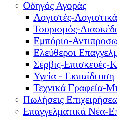
Οδηγός Αγοράς
Λογιστές-Λογιστικ
Τουρισμός-Διασκέδ
Εμπόριο-Αντιπροσω
Ελεύθεροι Επαγγελμ
Σέρβις-Επισκευές-
Υγεία - Εκπαίδευση
Τεχνικά Γραφεία-Μ
Πωλήσεις Επιχειρήσε
Επαγγελματικά Νέα-Επ