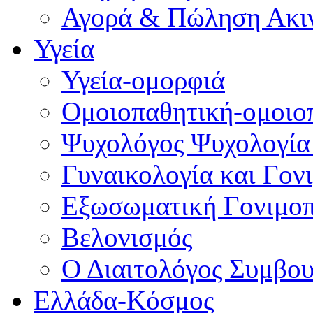
Αγορά & Πώληση Ακι
Υγεία
Υγεία-ομορφιά
Ομοιοπαθητική-ομοιο
Ψυχολόγος Ψυχολογία
Γυναικολογία και Γον
Εξωσωματική Γονιμο
Βελονισμός
Ο Διαιτολόγος Συμβου
Ελλάδα-Κόσμος