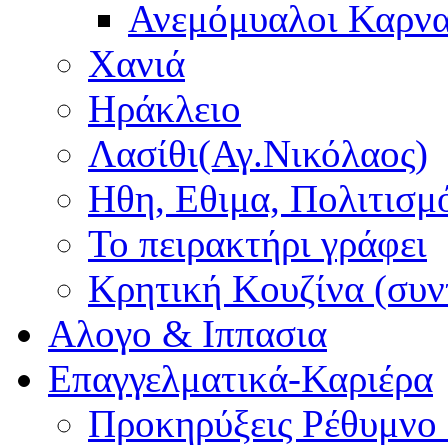
Ανεμόμυαλοι Καρν
Χανιά
Ηράκλειο
Λασίθι(Αγ.Νικόλαος)
Ηθη, Εθιμα, Πολιτισμ
Το πειρακτήρι γράφει
Κρητική Κουζίνα (συν
Αλογο & Ιππασια
Επαγγελματικά-Καριέρα
Προκηρύξεις Ρέθυμνο