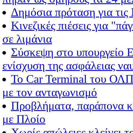
Δημόσια πρόταση για τις
Κινεζικές πιέσεις για "π
σε λιμάνια
Σύσκεψη στο υπουργείο Ε
ενίσχυση της ασφάλειας να
Το Car Terminal του ΟΛΠ
με τον ανταγωνισμό
Προβλήματα, παράπονα και
με Πλοίο
Χωρίς απώλειες κλείνει τ