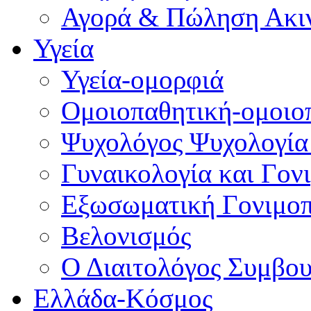
Αγορά & Πώληση Ακι
Υγεία
Υγεία-ομορφιά
Ομοιοπαθητική-ομοιο
Ψυχολόγος Ψυχολογία
Γυναικολογία και Γον
Εξωσωματική Γονιμο
Βελονισμός
Ο Διαιτολόγος Συμβου
Ελλάδα-Κόσμος