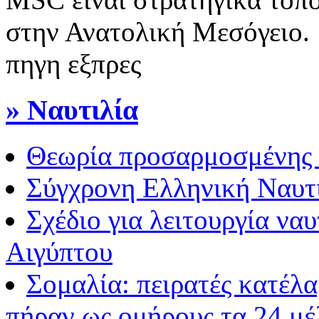
στην Ανατολική Μεσόγειο.
πηγη εξπρες
» Ναυτιλία
Θεωρία προσαρμοσμένης 
Σύγχρονη Ελληνική Ναυτ
Σχέδιο για λειτουργία να
Αιγύπτου
Σομαλία: πειρατές κατέλα
πήραν ως ομήρους τα 24 μ