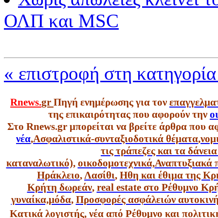
ΟΛΠ και MSC
« επιστροφή στη κατηγορία
Rnews.
gr
Πηγή ενημέρωσης για τον
επαγγελμα
της επικαιρότητας που αφορούν την
ο
Στο Rnews.gr μπορείται να βρείτε άρθρα που α
νέα
,
Ασφαλιστικά-συνταξιοδοτικά θέματα
,
νομ
τις τράπεζες και τα δάνει
καταναλωτικό),
οικοδομοτεχνικά,
Αναπτυξιακά 
Ηράκλειο
,
Λασίθι
,
Ηθη και έθιμα της Κρ
Κρήτη δωρεάν
,
real estate στο Ρέθυμνο Κ
γυναίκα,
μόδα
,
Προσφορές ασφάλειών αυτοκιν
Κατικά λογιστής
,
νέα από Ρέθυμνο και πολιτικ