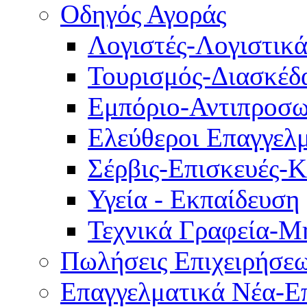
Οδηγός Αγοράς
Λογιστές-Λογιστικ
Τουρισμός-Διασκέδ
Εμπόριο-Αντιπροσω
Ελεύθεροι Επαγγελμ
Σέρβις-Επισκευές-
Υγεία - Εκπαίδευση
Τεχνικά Γραφεία-Μ
Πωλήσεις Επιχειρήσε
Επαγγελματικά Νέα-Επ