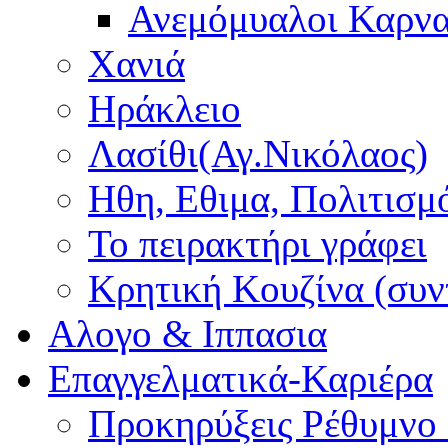
Ανεμόμυαλοι Καρν
Χανιά
Ηράκλειο
Λασίθι(Αγ.Νικόλαος)
Ηθη, Εθιμα, Πολιτισμ
Το πειρακτήρι γράφει
Κρητική Κουζίνα (συν
Αλογο & Ιππασια
Επαγγελματικά-Καριέρα
Προκηρύξεις Ρέθυμνο