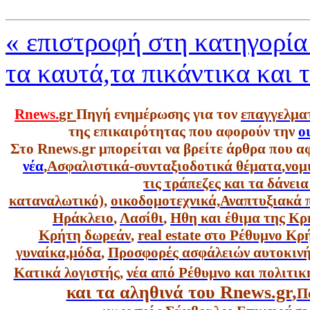
« επιστροφή στη κατηγορία
τα καυτά,τα πικάντικα και τ
Rnews.
gr
Πηγή ενημέρωσης για τον
επαγγελμα
της επικαιρότητας που αφορούν την
ο
Στο Rnews.gr μπορείται να βρείτε άρθρα που α
νέα
,
Ασφαλιστικά-συνταξιοδοτικά θέματα
,
νομ
τις τράπεζες και τα δάνει
καταναλωτικό),
οικοδομοτεχνικά,
Αναπτυξιακά 
Ηράκλειο
,
Λασίθι
,
Ηθη και έθιμα της Κρ
Κρήτη δωρεάν
,
real estate στο Ρέθυμνο Κ
γυναίκα,
μόδα
,
Προσφορές ασφάλειών αυτοκιν
Κατικά λογιστής
,
νέα από Ρέθυμνο και πολιτικ
και τα αληθινά του Rnews.gr
,
Π