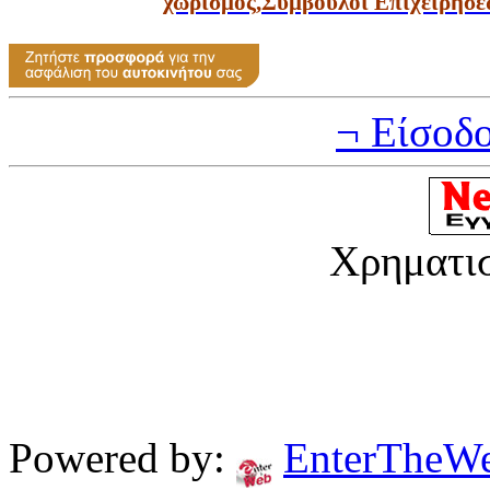
χωρισμός
,
Σύμβουλοι Επιχειρήσε
¬ Είσοδ
Χρηματι
Powered by:
EnterTheW