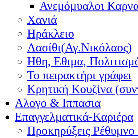
Ανεμόμυαλοι Καρν
Χανιά
Ηράκλειο
Λασίθι(Αγ.Νικόλαος)
Ηθη, Εθιμα, Πολιτισμ
Το πειρακτήρι γράφει
Κρητική Κουζίνα (συν
Αλογο & Ιππασια
Επαγγελματικά-Καριέρα
Προκηρύξεις Ρέθυμνο