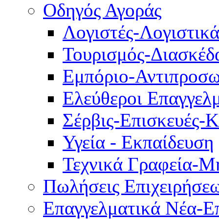
Οδηγός Αγοράς
Λογιστές-Λογιστικ
Τουρισμός-Διασκέδ
Εμπόριο-Αντιπροσω
Ελεύθεροι Επαγγελμ
Σέρβις-Επισκευές-
Υγεία - Εκπαίδευση
Τεχνικά Γραφεία-Μ
Πωλήσεις Επιχειρήσε
Επαγγελματικά Νέα-Επ