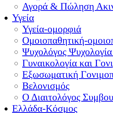
Αγορά & Πώληση Ακι
Υγεία
Υγεία-ομορφιά
Ομοιοπαθητική-ομοιο
Ψυχολόγος Ψυχολογία
Γυναικολογία και Γον
Εξωσωματική Γονιμο
Βελονισμός
Ο Διαιτολόγος Συμβου
Ελλάδα-Κόσμος