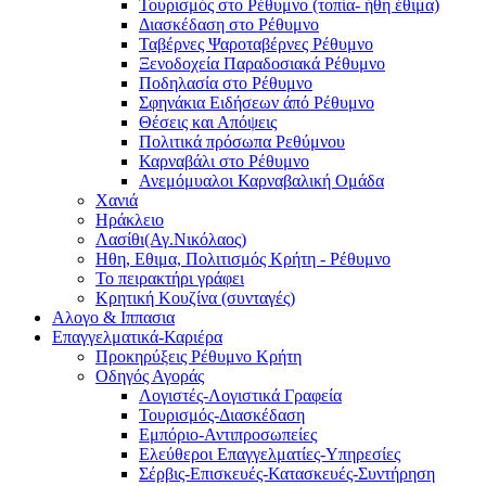
Τουρισμός στο Ρέθυμνο (τοπία- ήθη έθιμα)
Διασκέδαση στο Ρέθυμνο
Ταβέρνες Ψαροταβέρνες Ρέθυμνο
Ξενοδοχεία Παραδοσιακά Ρέθυμνο
Ποδηλασία στο Ρέθυμνο
Σφηνάκια Ειδήσεων άπό Ρέθυμνο
Θέσεις και Απόψεις
Πολιτικά πρόσωπα Ρεθύμνου
Καρναβάλι στο Ρέθυμνο
Ανεμόμυαλοι Καρναβαλική Ομάδα
Χανιά
Ηράκλειο
Λασίθι(Αγ.Νικόλαος)
Ηθη, Εθιμα, Πολιτισμός Κρήτη - Ρέθυμνο
Το πειρακτήρι γράφει
Κρητική Κουζίνα (συνταγές)
Αλογο & Ιππασια
Επαγγελματικά-Καριέρα
Προκηρύξεις Ρέθυμνο Κρήτη
Οδηγός Αγοράς
Λογιστές-Λογιστικά Γραφεία
Τουρισμός-Διασκέδαση
Εμπόριο-Αντιπροσωπείες
Ελεύθεροι Επαγγελματίες-Υπηρεσίες
Σέρβις-Επισκευές-Κατασκευές-Συντήρηση