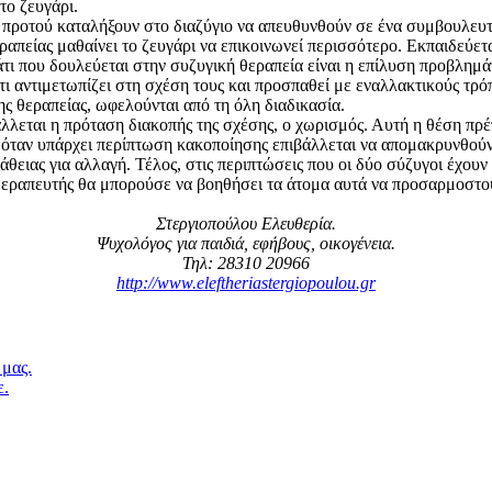
το ζευγάρι.
 προτού καταλήξουν στο διαζύγιο να απευθυνθούν σε ένα συμβουλευτ
ραπείας μαθαίνει το ζευγάρι να επικοινωνεί περισσότερο. Εκπαιδεύε
 που δουλεύεται στην συζυγική θεραπεία είναι η επίλυση προβλημάτ
ι αντιμετωπίζει στη σχέση τους και προσπαθεί με εναλλακτικούς τρόπ
ης θεραπείας, ωφελούνται από τη όλη διαδικασία.
εται η πρόταση διακοπής της σχέσης, ο χωρισμός. Αυτή η θέση πρέπε
όταν υπάρχει περίπτωση κακοποίησης επιβάλλεται να απομακρυνθούν ο
θειας για αλλαγή. Τέλος, στις περιπτώσεις που οι δύο σύζυγοι έχουν 
θεραπευτής θα μπορούσε να βοηθήσει τα άτομα αυτά να προσαρμοστού
Στεργιοπούλου Ελευθερία.
Ψυχολόγος για παιδιά, εφήβους, οικογένεια.
Τηλ: 28310 20966
http://www.eleftheriastergiopoulou.gr
 μας.
ε.