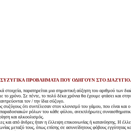
ΣΥΖΥΓΙΚΑ ΠΡΟΒΛΗΜΑΤΑ ΠΟΥ ΟΔΗΓΟΥΝ ΣΤΟ ΔΙΑΖΥΓΙΟ.
κά στοιχεία, παρατηρείται μια σημαντική αύξηση του αριθμού των δια
ε το χρόνο. Σε πέντε, το πολύ δέκα χρόνια θα έχουμε φτάσει και στη
τρεύονται τον / την ίδια σύζυγο.
 συζύγους ότι συντέλεσαν στον κλονισμό του γάμου, που είναι και ο π
ων παραδοσιακών ρόλων του κάθε φύλου, ανεκπλήρωτες συναισθηματικ
οίηση και αλκοολισμός.
κες και από άνδρες ήταν η έλλειψη επικοινωνίας ή κατανόησης. Η έλ
ωνίας μεταξύ τους, όπως επίσης σε ασυνείδητους φόβους εγγύτητας κ