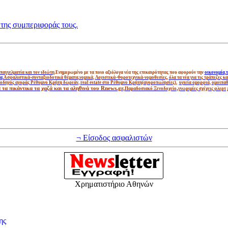
 της συμπεριφοράς τους.
παγγελματία
και τον ιδιώτη
.Ενημερωμένο με τα ποιο αξιόλογα νέα της επικαιρότητας που αφορούν την
οικονομία
,
τ
έα
,
Ασφαλιστικά-συνταξιοδοτικά θέματα
,
νομικά
,
Λογιστικά-Φοροτεχνικά-νομοθεσίες
,
όλα τα νέα για τις τράπεζες 
οδηγός αγοράς Ρέθυμνο Κρήτη δωρεάν
,
real estate στο Ρέθυμνο Κρήτη(αγοροπωλησίες)
,
υγιεία ομορφιά
,
ομοιπαθ
τα πικάντικα τα χαζά και τα αληθινά του Rnews.gr
,
,
Παραδοσιακό Ξενοδοχείο
γνωριμίες σχέχεις φλερτ
¬ Είσοδος ασφαλιστών
Χρηματιστήριο Αθηνών
ης