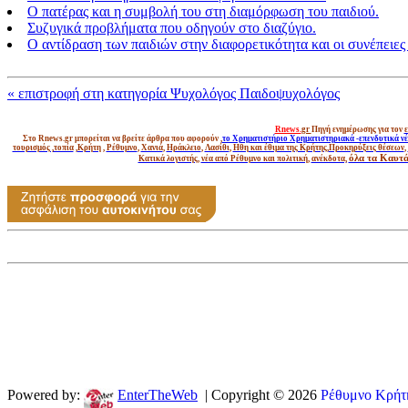
Ο πατέρας και η συμβολή του στη διαμόρφωση του παιδιού.
Συζυγικά προβλήματα που οδηγούν στο διαζύγιο.
Ο αντίδραση των παιδιών στην διαφορετικότητα και οι συνέπειες
« επιστροφή στη κατηγορία Ψυχολόγος Παιδοψυχολόγος
Rnews.
gr
Πηγή ενημέρωσης για τον
ε
Στο Rnews.gr μπορείται να βρείτε άρθρα που αφορούν ,
το Χρηματιστήριο Χρηματιστηριακά -επενδυτικά ν
τουρισμός ,τοπία
,
Κρήτη
,
Ρέθυμνο
,
Χανιά
,
Ηράκλειο
,
Λασίθι
,
Ηθη και έθιμα της Κρήτης
,
Προκηρύξεις θέσεων
,
όλα τα Καυτά 
Κατικά λογιστής
,
νέα από Ρέθυμνο και πολιτική
,
ανέκδοτα,
Powered by:
EnterTheWeb
| Copyright © 2026
Ρέθυμνο
Κρήτ