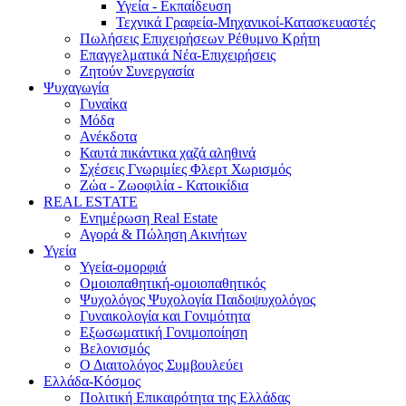
Υγεία - Εκπαίδευση
Τεχνικά Γραφεία-Μηχανικοί-Κατασκευαστές
Πωλήσεις Επιχειρήσεων Ρέθυμνο Κρήτη
Επαγγελματικά Νέα-Επιχειρήσεις
Ζητούν Συνεργασία
Ψυχαγωγία
Γυναίκα
Μόδα
Ανέκδοτα
Καυτά πικάντικα χαζά αληθινά
Σχέσεις Γνωριμίες Φλερτ Χωρισμός
Ζώα - Ζωοφιλία - Κατοικίδια
REAL ESTATE
Ενημέρωση Real Estate
Αγορά & Πώληση Ακινήτων
Υγεία
Υγεία-ομορφιά
Ομοιοπαθητική-ομοιοπαθητικός
Ψυχολόγος Ψυχολογία Παιδοψυχολόγος
Γυναικολογία και Γονιμότητα
Εξωσωματική Γονιμοποίηση
Βελονισμός
Ο Διαιτολόγος Συμβουλεύει
Ελλάδα-Κόσμος
Πολιτική Επικαιρότητα της Ελλάδας