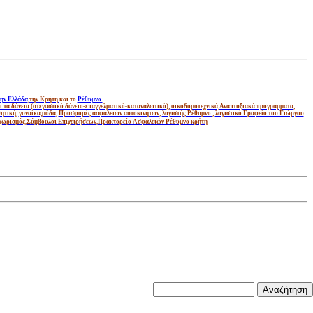
ην Ελλάδα
,
την Κρήτη
και το
Ρέθυμνο.
και τα δάνεια (στεγαστικό δάνειο-επαγγελματικό-καταναλωτικό),
οικοδομοτεχνικά,
Αναπτυξιακά προγράμματα
,
ητική
,
γυναίκα,
μόδα
,
Προσφορές ασφάλειών αυτοκινήτων
,
λογιστής Ρέθυμνο
,
λογιστικό Γραφείο του Γιώργου
 χωρισμός
,
Σύμβουλοι Επιχειρήσεων
,
Πρακτορείο Ασφαλειών Ρέθυμνο κρήτη