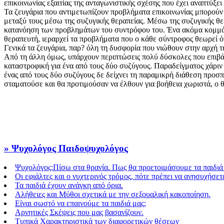
επικοινωνίας εξαιτίας της ανταγωνιστικής σχέσης που έχει αναπτύξει 
Τα ζευγάρια που αντιμετωπίζουν προβλήματα επικοινωνίας μπορούν
μεταξύ τους μέσω της συζυγικής θεραπείας. Μέσω της συζυγικής θε
κατανόηση των προβλημάτων του συντρόφου του. Ένα ακόμα κομμάτι
θεραπευτή, ιεραρχεί τα προβλήματα που ο κάθε σύντροφος θεωρεί ότ
Γενικά τα ζευγάρια, παρ? όλη τη δυσφορία που νιώθουν στην αρχή τ
Από τη άλλη όμως, υπάρχουν περιπτώσεις πολύ δύσκολες που επιβάλλ
καταστροφική για ένα από τους δύο συζύγους. Παραδείγματος χάριν 
ένας από τους δύο συζύγους δε δείχνει τη παραμικρή διάθεση προσπά
σταματούσε και θα προτιμούσαν να έλθουν για βοήθεια χωριστά, ο 
» Ψυχολόγος Παιδοψυχολόγος
Ψυχολόγος:Πίσω στα θρανία. Πως θα προετοιμάσουμε τα παιδιά
Οι εφιάλτες και ο νυχτερινός τρόμος, πότε πρέπει να ανησυχήσετ
Τα παιδιά έχουν ανάγκη από όρια.
Αλήθειες και Μύθοι σχετικά με την σεξουαλική κακοποίηση.
Είναι σωστό να επαινούμε τα παιδιά μας;
Αρνητικές Σκέψεις που μας βασανίζουν.
Τυπικά Χαρακτηριστικά των διαφορετικών θέσεων