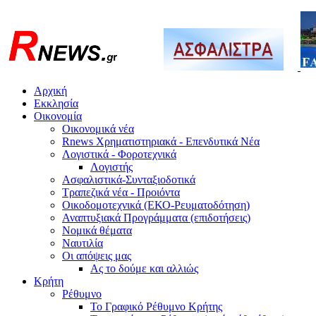
Αρχική
Εκκλησία
Οικονομία
Οικονομικά νέα
Rnews Χρηματιστηριακά - Επενδυτικά Νέα
Λογιστικά - Φοροτεχνικά
Λογιστής
Ασφαλιστικά-Συνταξιοδοτικά
Τραπεζικά νέα - Προιόντα
Οικοδομοτεχνικά (ΕΚΟ-Ρευματοδότηση)
Αναπτυξιακά Προγράμματα (επιδοτήσεις)
Νομικά θέματα
Ναυτιλία
Οι απόψεις μας
Ας το δούμε και αλλιώς
Κρήτη
Ρέθυμνο
Το Γραφικό Ρέθυμνο Κρήτης