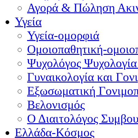
Αγορά & Πώληση Ακι
Υγεία
Υγεία-ομορφιά
Ομοιοπαθητική-ομοιο
Ψυχολόγος Ψυχολογία
Γυναικολογία και Γον
Εξωσωματική Γονιμο
Βελονισμός
Ο Διαιτολόγος Συμβου
Ελλάδα-Κόσμος