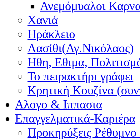
Ανεμόμυαλοι Καρν
Χανιά
Ηράκλειο
Λασίθι(Αγ.Νικόλαος)
Ηθη, Εθιμα, Πολιτισμ
Το πειρακτήρι γράφει
Κρητική Κουζίνα (συν
Αλογο & Ιππασια
Επαγγελματικά-Καριέρα
Προκηρύξεις Ρέθυμνο