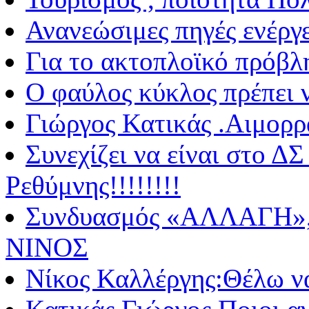
Ανανεώσιμες πηγές ενέργε
Για το ακτοπλοϊκό πρόβ
Ο φαύλος κύκλος πρέπει ν
Γιώργος Κατικάς .Αιμορρ
Συνεχίζει να είναι στο 
Ρεθύμνης!!!!!!!!
Συνδυασμός «ΑΛΛΑΓΗ»,
ΝΙΝΟΣ
Νίκος Καλλέργης:Θέλω ν