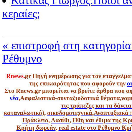
Κατικάς Γιώργος.Ποιοι αν
κεραίες;
« επιστροφή στη κατηγορία 
Ρέθυμνο
Rnews.
gr
Πηγή ενημέρωσης για τον
επαγγελμα
της επικαιρότητας που αφορούν την
ο
Στο Rnews.gr μπορείται να βρείτε άρθρα που α
νέα
,
Ασφαλιστικά-συνταξιοδοτικά θέματα
,
νομ
τις τράπεζες και τα δάνει
καταναλωτικό),
οικοδομοτεχνικά,
Αναπτυξιακά 
Ηράκλειο
,
Λασίθι
,
Ηθη και έθιμα της Κρ
Κρήτη δωρεάν
,
real estate στο Ρέθυμνο Κ