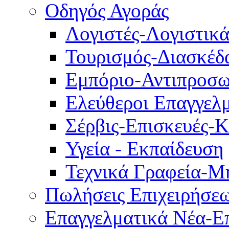
Οδηγός Αγοράς
Λογιστές-Λογιστικ
Τουρισμός-Διασκέδ
Εμπόριο-Αντιπροσω
Ελεύθεροι Επαγγελμ
Σέρβις-Επισκευές-
Υγεία - Εκπαίδευση
Τεχνικά Γραφεία-Μ
Πωλήσεις Επιχειρήσε
Επαγγελματικά Νέα-Επ