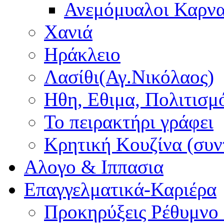
Ανεμόμυαλοι Καρν
Χανιά
Ηράκλειο
Λασίθι(Αγ.Νικόλαος)
Ηθη, Εθιμα, Πολιτισμ
Το πειρακτήρι γράφει
Κρητική Κουζίνα (συν
Αλογο & Ιππασια
Επαγγελματικά-Καριέρα
Προκηρύξεις Ρέθυμνο