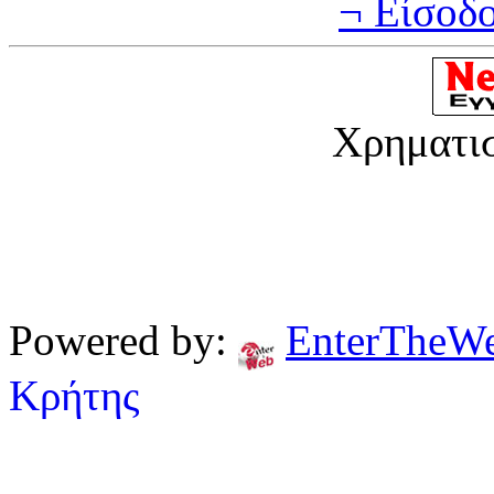
¬ Είσοδ
Χρηματι
Powered by:
EnterTheW
Κρήτης