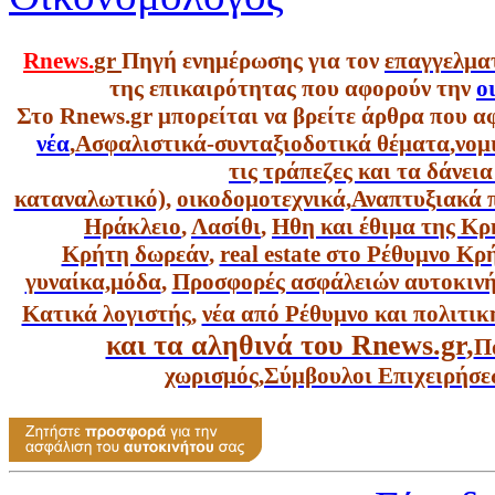
Rnews.
gr
Πηγή ενημέρωσης για τον
επαγγελμα
της επικαιρότητας που αφορούν την
ο
Στο Rnews.gr μπορείται να βρείτε άρθρα που α
νέα
,
Ασφαλιστικά-συνταξιοδοτικά θέματα
,
νομ
τις τράπεζες και τα δάνει
καταναλωτικό),
οικοδομοτεχνικά,
Αναπτυξιακά 
Ηράκλειο
,
Λασίθι
,
Ηθη και έθιμα της Κρ
Κρήτη δωρεάν
,
real estate στο Ρέθυμνο Κ
γυναίκα,
μόδα
,
Προσφορές ασφάλειών αυτοκιν
Κατικά λογιστής
,
νέα από Ρέθυμνο και πολιτικ
και τα αληθινά του Rnews.gr
,
Π
χωρισμός
,
Σύμβουλοι Επιχειρήσε