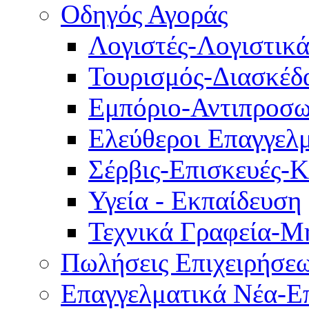
Οδηγός Αγοράς
Λογιστές-Λογιστικ
Τουρισμός-Διασκέδ
Εμπόριο-Αντιπροσω
Ελεύθεροι Επαγγελμ
Σέρβις-Επισκευές-
Υγεία - Εκπαίδευση
Τεχνικά Γραφεία-Μ
Πωλήσεις Επιχειρήσε
Επαγγελματικά Νέα-Επ