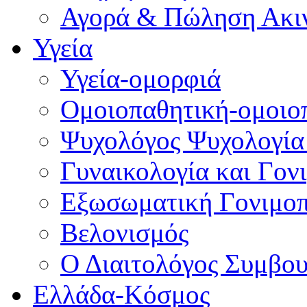
Αγορά & Πώληση Ακι
Υγεία
Υγεία-ομορφιά
Ομοιοπαθητική-ομοιο
Ψυχολόγος Ψυχολογία
Γυναικολογία και Γον
Εξωσωματική Γονιμο
Βελονισμός
Ο Διαιτολόγος Συμβου
Ελλάδα-Κόσμος