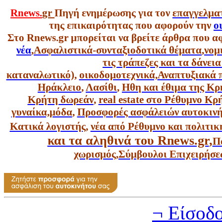
Rnews.
gr
Πηγή ενημέρωσης για τον
επαγγελμα
της επικαιρότητας που αφορούν την
ο
Στο Rnews.gr μπορείται να βρείτε άρθρα που α
νέα
,
Ασφαλιστικά-συνταξιοδοτικά θέματα
,
νομ
τις τράπεζες και τα δάνει
καταναλωτικό),
οικοδομοτεχνικά,
Αναπτυξιακά 
Ηράκλειο
,
Λασίθι
,
Ηθη και έθιμα της Κρ
Κρήτη δωρεάν
,
real estate στο Ρέθυμνο Κ
γυναίκα,
μόδα
,
Προσφορές ασφάλειών αυτοκιν
Κατικά λογιστής
,
νέα από Ρέθυμνο και πολιτικ
και τα αληθινά του Rnews.gr
,
Π
χωρισμός
,
Σύμβουλοι Επιχειρήσε
¬ Είσοδ