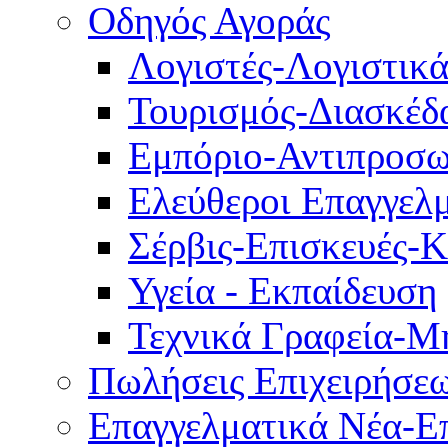
Οδηγός Αγοράς
Λογιστές-Λογιστικ
Τουρισμός-Διασκέδ
Εμπόριο-Αντιπροσω
Ελεύθεροι Επαγγελμ
Σέρβις-Επισκευές-
Υγεία - Εκπαίδευση
Τεχνικά Γραφεία-Μ
Πωλήσεις Επιχειρήσε
Επαγγελματικά Νέα-Επ