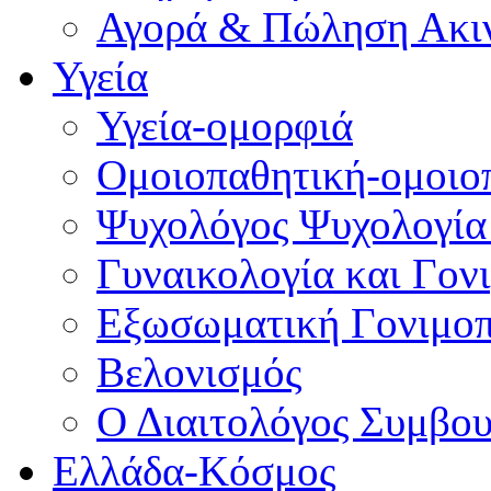
Αγορά & Πώληση Ακι
Υγεία
Υγεία-ομορφιά
Ομοιοπαθητική-ομοιο
Ψυχολόγος Ψυχολογία
Γυναικολογία και Γον
Εξωσωματική Γονιμο
Βελονισμός
Ο Διαιτολόγος Συμβου
Ελλάδα-Κόσμος