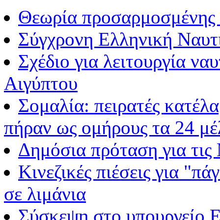
Θεωρία προσαρμοσμένης 
Σύγχρονη Ελληνική Ναυτ
Σχέδιο για λειτουργία να
Αιγύπτου
Σομαλία: πειρατές κατέλα
πήραν ως ομήρους τα 24 μ
Δημόσια πρόταση για τις
Κινεζικές πιέσεις για "π
σε λιμάνια
Σύσκεψη στο υπουργείο Ε