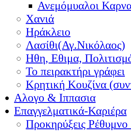
Ανεμόμυαλοι Καρν
Χανιά
Ηράκλειο
Λασίθι(Αγ.Νικόλαος)
Ηθη, Εθιμα, Πολιτισμ
Το πειρακτήρι γράφει
Κρητική Κουζίνα (συν
Αλογο & Ιππασια
Επαγγελματικά-Καριέρα
Προκηρύξεις Ρέθυμνο