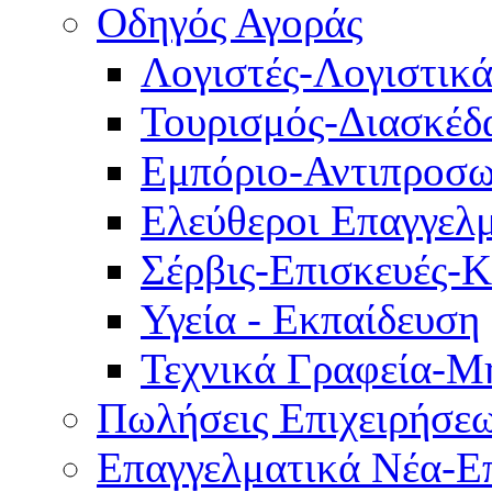
Οδηγός Αγοράς
Λογιστές-Λογιστικ
Τουρισμός-Διασκέδ
Εμπόριο-Αντιπροσω
Ελεύθεροι Επαγγελμ
Σέρβις-Επισκευές-
Υγεία - Εκπαίδευση
Τεχνικά Γραφεία-Μ
Πωλήσεις Επιχειρήσε
Επαγγελματικά Νέα-Επ