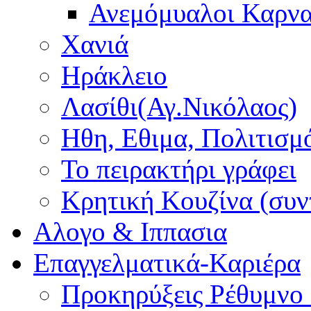
Ανεμόμυαλοι Καρν
Χανιά
Ηράκλειο
Λασίθι(Αγ.Νικόλαος)
Ηθη, Εθιμα, Πολιτισμ
Το πειρακτήρι γράφει
Κρητική Κουζίνα (συν
Αλογο & Ιππασια
Επαγγελματικά-Καριέρα
Προκηρύξεις Ρέθυμνο