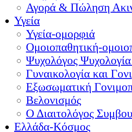
Αγορά & Πώληση Ακι
Υγεία
Υγεία-ομορφιά
Ομοιοπαθητική-ομοιο
Ψυχολόγος Ψυχολογία
Γυναικολογία και Γον
Εξωσωματική Γονιμο
Βελονισμός
Ο Διαιτολόγος Συμβου
Ελλάδα-Κόσμος