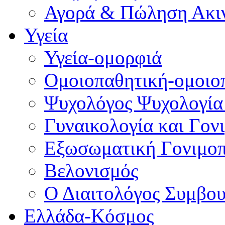
Αγορά & Πώληση Ακι
Υγεία
Υγεία-ομορφιά
Ομοιοπαθητική-ομοιο
Ψυχολόγος Ψυχολογία
Γυναικολογία και Γον
Εξωσωματική Γονιμο
Βελονισμός
Ο Διαιτολόγος Συμβου
Ελλάδα-Κόσμος