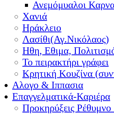
Ανεμόμυαλοι Καρν
Χανιά
Ηράκλειο
Λασίθι(Αγ.Νικόλαος)
Ηθη, Εθιμα, Πολιτισμ
Το πειρακτήρι γράφει
Κρητική Κουζίνα (συν
Αλογο & Ιππασια
Επαγγελματικά-Καριέρα
Προκηρύξεις Ρέθυμνο