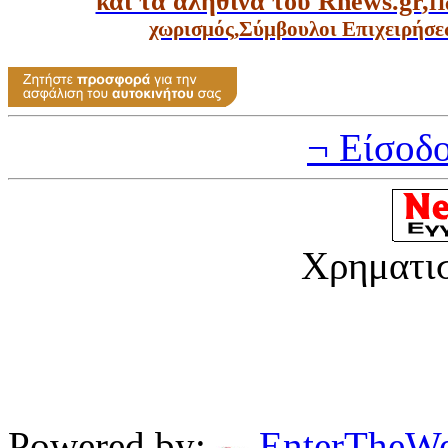
και τα αληθινά του Rnews.gr
,
Π
χωρισμός
,
Σύμβουλοι Επιχειρήσε
¬ Είσοδ
Χρηματι
Powered by:
EnterTheW