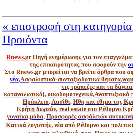
« επιστροφή στη κατηγορία
Προιόντα
Rnews.
gr
Πηγή ενημέρωσης για τον
επαγγελμα
της επικαιρότητας που αφορούν την
ο
Στο Rnews.gr μπορείται να βρείτε άρθρα που α
νέα
,
Ασφαλιστικά-συνταξιοδοτικά θέματα
,
νομ
τις τράπεζες και τα δάνει
καταναλωτικό),
οικοδομοτεχνικά,
Αναπτυξιακά 
Ηράκλειο
,
Λασίθι
,
Ηθη και έθιμα της Κρ
Κρήτη δωρεάν
,
real estate στο Ρέθυμνο Κ
γυναίκα,
μόδα
,
Προσφορές ασφάλειών αυτοκιν
Κατικά λογιστής
,
νέα από Ρέθυμνο και πολιτικ