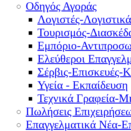
Οδηγός Αγοράς
Λογιστές-Λογιστικ
Τουρισμός-Διασκέδ
Εμπόριο-Αντιπροσω
Ελεύθεροι Επαγγελμ
Σέρβις-Επισκευές-
Υγεία - Εκπαίδευση
Τεχνικά Γραφεία-Μ
Πωλήσεις Επιχειρήσε
Επαγγελματικά Νέα-Επ