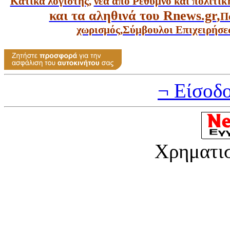
Κατικά λογιστής
,
νέα από Ρέθυμνο και πολιτικ
και τα αληθινά του Rnews.gr
,
Π
χωρισμός
,
Σύμβουλοι Επιχειρήσε
¬ Είσοδ
Χρηματι