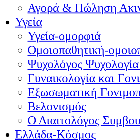
Αγορά & Πώληση Ακι
Υγεία
Υγεία-ομορφιά
Ομοιοπαθητική-ομοιο
Ψυχολόγος Ψυχολογία
Γυναικολογία και Γον
Εξωσωματική Γονιμο
Βελονισμός
Ο Διαιτολόγος Συμβου
Ελλάδα-Κόσμος