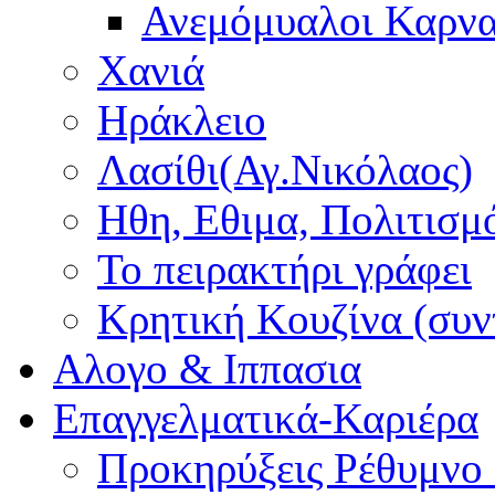
Ανεμόμυαλοι Καρν
Χανιά
Ηράκλειο
Λασίθι(Αγ.Νικόλαος)
Ηθη, Εθιμα, Πολιτισμ
Το πειρακτήρι γράφει
Κρητική Κουζίνα (συν
Αλογο & Ιππασια
Επαγγελματικά-Καριέρα
Προκηρύξεις Ρέθυμνο