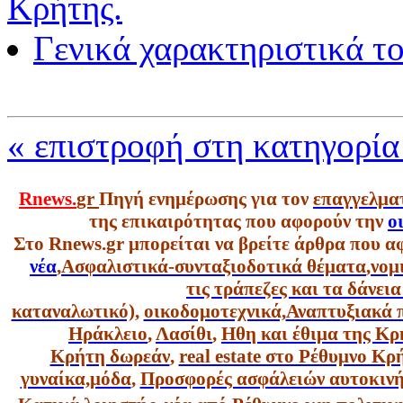
Κρήτης.
Γενικά χαρακτηριστικά τ
« επιστροφή στη κατηγορί
Rnews.
gr
Πηγή ενημέρωσης για τον
επαγγελμα
της επικαιρότητας που αφορούν την
ο
Στο Rnews.gr μπορείται να βρείτε άρθρα που α
νέα
,
Ασφαλιστικά-συνταξιοδοτικά θέματα
,
νομ
τις τράπεζες και τα δάνει
καταναλωτικό),
οικοδομοτεχνικά,
Αναπτυξιακά 
Ηράκλειο
,
Λασίθι
,
Ηθη και έθιμα της Κρ
Κρήτη δωρεάν
,
real estate στο Ρέθυμνο Κ
γυναίκα,
μόδα
,
Προσφορές ασφάλειών αυτοκιν