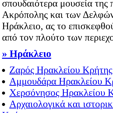
σπουδαιότερα μουσεία της π
Ακρόπολης και των Δελφών,
Ηράκλειο, ας το επισκεφθο
από τον πλούτο των περιεχ
» Ηράκλειο
Ζαρός Ηρακλείου Κρήτης
Αμμουδάρα Ηρακλείου Κ
Χερσόνησος Ηρακλείου 
Αρχαιολογικά και ιστορι