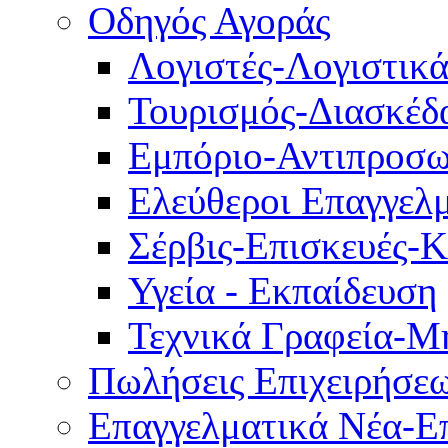
Οδηγός Αγοράς
Λογιστές-Λογιστικ
Τουρισμός-Διασκέδ
Εμπόριο-Αντιπροσω
Ελεύθεροι Επαγγελμ
Σέρβις-Επισκευές-
Υγεία - Εκπαίδευση
Τεχνικά Γραφεία-Μ
Πωλήσεις Επιχειρήσε
Επαγγελματικά Νέα-Επ