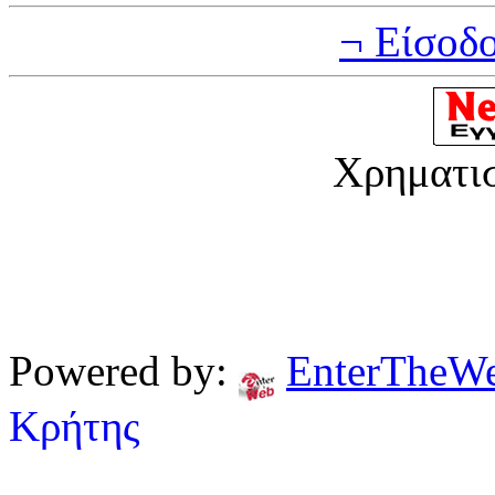
¬ Είσοδ
Χρηματι
Powered by:
EnterTheW
Κρήτης