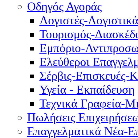
Οδηγός Αγοράς
Λογιστές-Λογιστικ
Τουρισμός-Διασκέδ
Εμπόριο-Αντιπροσω
Ελεύθεροι Επαγγελμ
Σέρβις-Επισκευές-
Υγεία - Εκπαίδευση
Τεχνικά Γραφεία-Μ
Πωλήσεις Επιχειρήσε
Επαγγελματικά Νέα-Επ