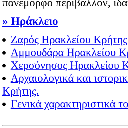
πανέμορφο περιβάλλον, ιδαν
» Ηράκλειο
Ζαρός Ηρακλείου Κρήτης
Αμμουδάρα Ηρακλείου Κ
Χερσόνησος Ηρακλείου 
Αρχαιολογικά και ιστορι
Κρήτης.
Γενικά χαρακτηριστικά τ