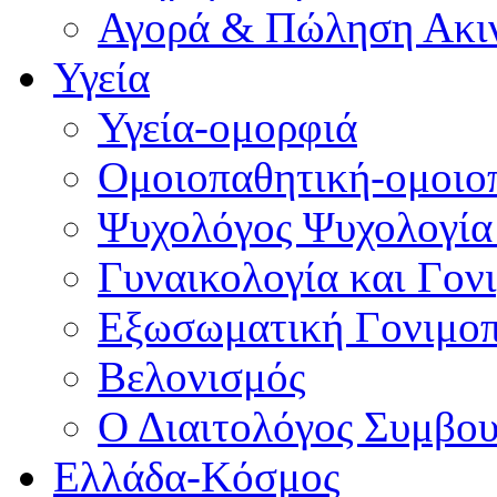
Αγορά & Πώληση Ακι
Υγεία
Υγεία-ομορφιά
Ομοιοπαθητική-ομοιο
Ψυχολόγος Ψυχολογία
Γυναικολογία και Γον
Εξωσωματική Γονιμο
Βελονισμός
Ο Διαιτολόγος Συμβου
Ελλάδα-Κόσμος