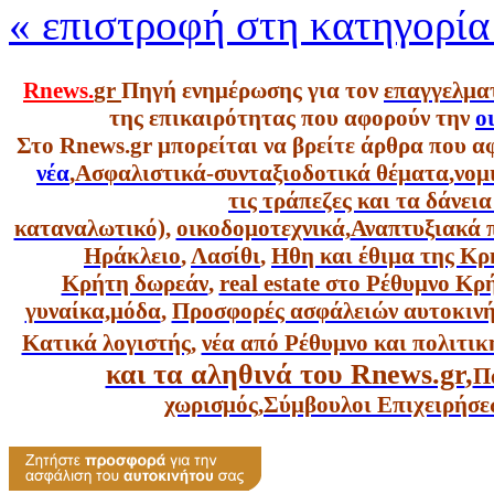
« επιστροφή στη κατηγορί
Rnews.
gr
Πηγή ενημέρωσης για τον
επαγγελμα
της επικαιρότητας που αφορούν την
ο
Στο Rnews.gr μπορείται να βρείτε άρθρα που α
νέα
,
Ασφαλιστικά-συνταξιοδοτικά θέματα
,
νομ
τις τράπεζες και τα δάνει
καταναλωτικό),
οικοδομοτεχνικά,
Αναπτυξιακά 
Ηράκλειο
,
Λασίθι
,
Ηθη και έθιμα της Κρ
Κρήτη δωρεάν
,
real estate στο Ρέθυμνο Κ
γυναίκα,
μόδα
,
Προσφορές ασφάλειών αυτοκιν
Κατικά λογιστής
,
νέα από Ρέθυμνο και πολιτικ
και τα αληθινά του Rnews.gr
,
Π
χωρισμός
,
Σύμβουλοι Επιχειρήσε