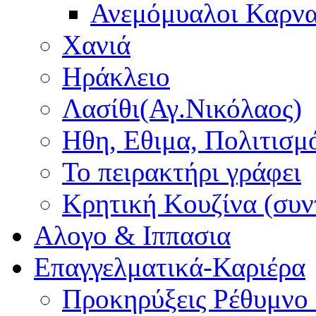
Ανεμόμυαλοι Καρν
Χανιά
Ηράκλειο
Λασίθι(Αγ.Νικόλαος)
Ηθη, Εθιμα, Πολιτισμ
Το πειρακτήρι γράφει
Κρητική Κουζίνα (συν
Αλογο & Ιππασια
Επαγγελματικά-Καριέρα
Προκηρύξεις Ρέθυμνο