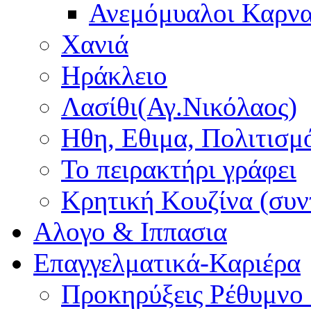
Ανεμόμυαλοι Καρν
Χανιά
Ηράκλειο
Λασίθι(Αγ.Νικόλαος)
Ηθη, Εθιμα, Πολιτισμ
Το πειρακτήρι γράφει
Κρητική Κουζίνα (συν
Αλογο & Ιππασια
Επαγγελματικά-Καριέρα
Προκηρύξεις Ρέθυμνο