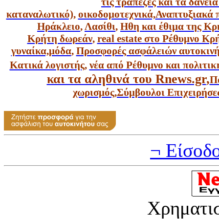
τις τράπεζες και τα δάνει
καταναλωτικό),
οικοδομοτεχνικά,
Αναπτυξιακά 
Ηράκλειο
,
Λασίθι
,
Ηθη και έθιμα της Κρ
Κρήτη δωρεάν
,
real estate στο Ρέθυμνο Κ
γυναίκα,
μόδα
,
Προσφορές ασφάλειών αυτοκιν
Κατικά λογιστής
,
νέα από Ρέθυμνο και πολιτικ
και τα αληθινά του Rnews.gr
,
Π
χωρισμός
,
Σύμβουλοι Επιχειρήσε
¬ Είσοδ
Χρηματι