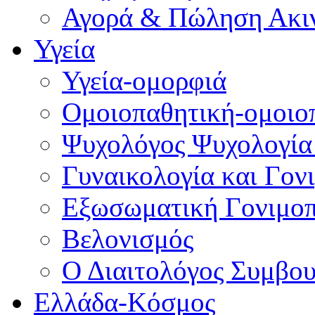
Αγορά & Πώληση Ακι
Υγεία
Υγεία-ομορφιά
Ομοιοπαθητική-ομοιο
Ψυχολόγος Ψυχολογία
Γυναικολογία και Γον
Εξωσωματική Γονιμο
Βελονισμός
Ο Διαιτολόγος Συμβου
Ελλάδα-Κόσμος