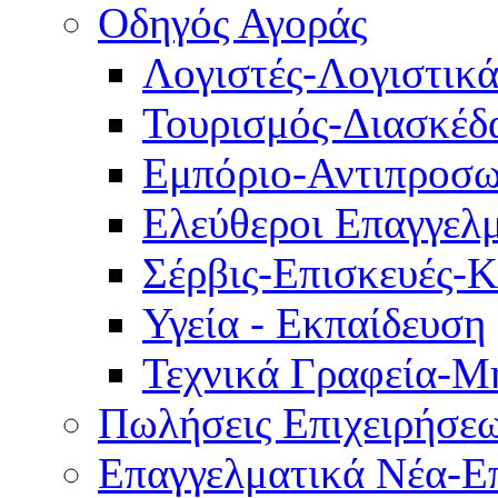
Οδηγός Αγοράς
Λογιστές-Λογιστικ
Τουρισμός-Διασκέδ
Εμπόριο-Αντιπροσω
Ελεύθεροι Επαγγελμ
Σέρβις-Επισκευές-
Υγεία - Εκπαίδευση
Τεχνικά Γραφεία-Μ
Πωλήσεις Επιχειρήσε
Επαγγελματικά Νέα-Επ