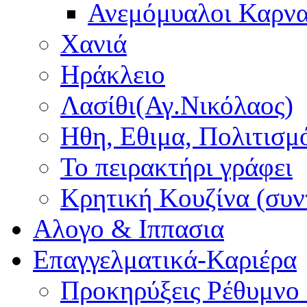
Ανεμόμυαλοι Καρν
Χανιά
Ηράκλειο
Λασίθι(Αγ.Νικόλαος)
Ηθη, Εθιμα, Πολιτισμ
Το πειρακτήρι γράφει
Κρητική Κουζίνα (συν
Αλογο & Ιππασια
Επαγγελματικά-Καριέρα
Προκηρύξεις Ρέθυμνο