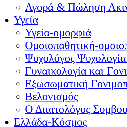
Αγορά & Πώληση Ακι
Υγεία
Υγεία-ομορφιά
Ομοιοπαθητική-ομοιο
Ψυχολόγος Ψυχολογία
Γυναικολογία και Γον
Εξωσωματική Γονιμο
Βελονισμός
Ο Διαιτολόγος Συμβου
Ελλάδα-Κόσμος