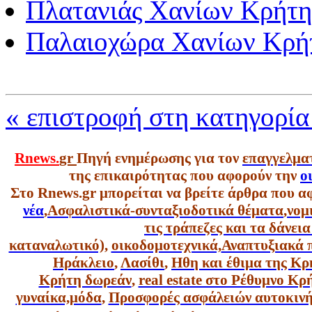
Πλατανιάς Χανίων Κρήτη
Παλαιοχώρα Χανίων Κρή
« επιστροφή στη κατηγορία
Rnews.
gr
Πηγή ενημέρωσης για τον
επαγγελμα
της επικαιρότητας που αφορούν την
ο
Στο Rnews.gr μπορείται να βρείτε άρθρα που α
νέα
,
Ασφαλιστικά-συνταξιοδοτικά θέματα
,
νομ
τις τράπεζες και τα δάνει
καταναλωτικό),
οικοδομοτεχνικά,
Αναπτυξιακά 
Ηράκλειο
,
Λασίθι
,
Ηθη και έθιμα της Κρ
Κρήτη δωρεάν
,
real estate στο Ρέθυμνο Κ
γυναίκα,
μόδα
,
Προσφορές ασφάλειών αυτοκιν