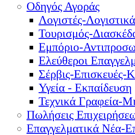
Οδηγός Αγοράς
Λογιστές-Λογιστικ
Τουρισμός-Διασκέδ
Εμπόριο-Αντιπροσω
Ελεύθεροι Επαγγελμ
Σέρβις-Επισκευές-
Υγεία - Εκπαίδευση
Τεχνικά Γραφεία-Μ
Πωλήσεις Επιχειρήσε
Επαγγελματικά Νέα-Επ