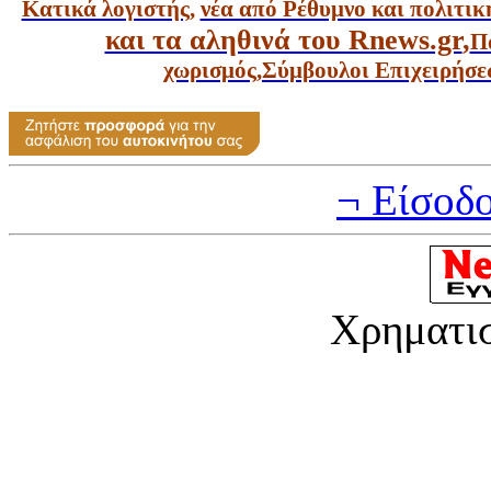
Κατικά λογιστής
,
νέα από Ρέθυμνο και πολιτικ
και τα αληθινά του Rnews.gr
,
Π
χωρισμός
,
Σύμβουλοι Επιχειρήσε
¬ Είσοδ
Χρηματι