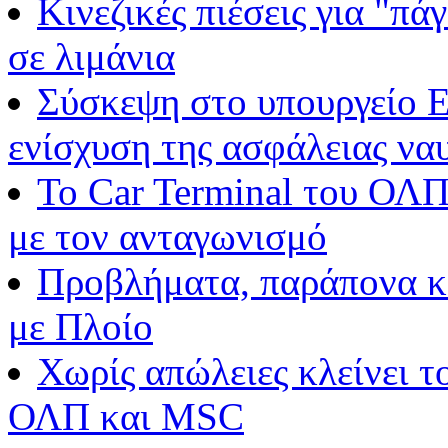
Κινεζικές πιέσεις για "π
σε λιμάνια
Σύσκεψη στο υπουργείο Ε
ενίσχυση της ασφάλειας να
Το Car Terminal του ΟΛΠ
με τον ανταγωνισμό
Προβλήματα, παράπονα και
με Πλοίο
Χωρίς απώλειες κλείνει τ
ΟΛΠ και MSC