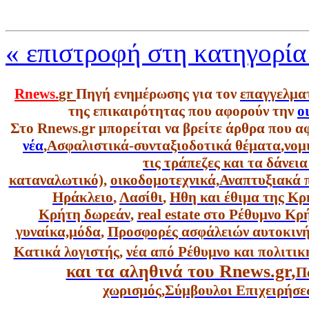
« επιστροφή στη κατηγορία
Rnews.
gr
Πηγή ενημέρωσης για τον
επαγγελμα
της επικαιρότητας που αφορούν την
ο
Στο Rnews.gr μπορείται να βρείτε άρθρα που α
νέα
,
Ασφαλιστικά-συνταξιοδοτικά θέματα
,
νομ
τις τράπεζες και τα δάνει
καταναλωτικό),
οικοδομοτεχνικά,
Αναπτυξιακά 
Ηράκλειο
,
Λασίθι
,
Ηθη και έθιμα της Κρ
Κρήτη δωρεάν
,
real estate στο Ρέθυμνο Κ
γυναίκα,
μόδα
,
Προσφορές ασφάλειών αυτοκιν
Κατικά λογιστής
,
νέα από Ρέθυμνο και πολιτικ
και τα αληθινά του Rnews.gr
,
Π
χωρισμός
,
Σύμβουλοι Επιχειρήσε