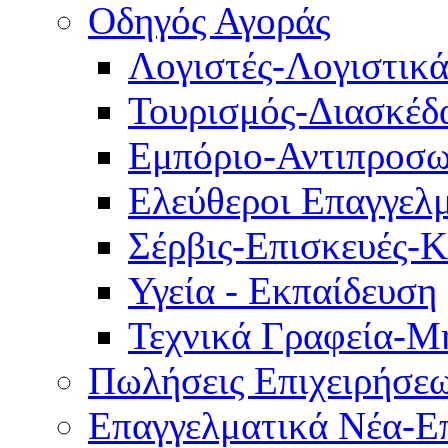
Οδηγός Αγοράς
Λογιστές-Λογιστικ
Τουρισμός-Διασκέδ
Εμπόριο-Αντιπροσω
Ελεύθεροι Επαγγελμ
Σέρβις-Επισκευές-
Υγεία - Εκπαίδευση
Τεχνικά Γραφεία-Μ
Πωλήσεις Επιχειρήσε
Επαγγελματικά Νέα-Επ