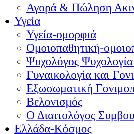
Αγορά & Πώληση Ακι
Υγεία
Υγεία-ομορφιά
Ομοιοπαθητική-ομοιο
Ψυχολόγος Ψυχολογία
Γυναικολογία και Γον
Εξωσωματική Γονιμο
Βελονισμός
Ο Διαιτολόγος Συμβου
Ελλάδα-Κόσμος