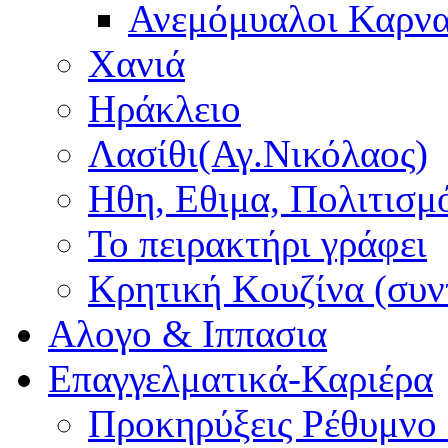
Ανεμόμυαλοι Καρν
Χανιά
Ηράκλειο
Λασίθι(Αγ.Νικόλαος)
Ηθη, Εθιμα, Πολιτισμ
Το πειρακτήρι γράφει
Κρητική Κουζίνα (συν
Αλογο & Ιππασια
Επαγγελματικά-Καριέρα
Προκηρύξεις Ρέθυμνο