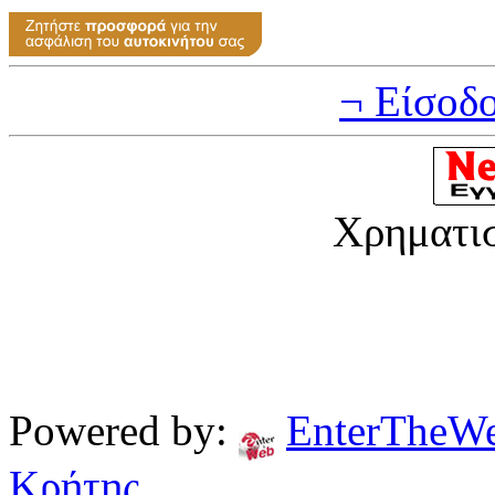
¬ Είσοδ
Χρηματι
Powered by:
EnterTheW
Κρήτης