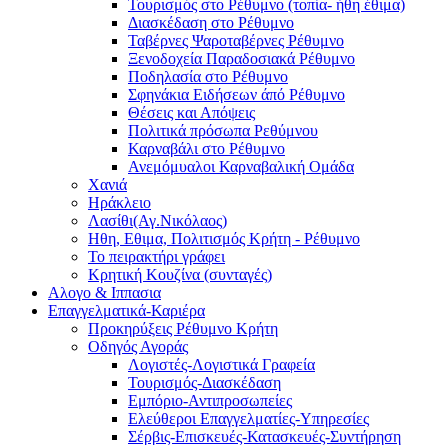
Τουρισμός στο Ρέθυμνο (τοπία- ήθη έθιμα)
Διασκέδαση στο Ρέθυμνο
Ταβέρνες Ψαροταβέρνες Ρέθυμνο
Ξενοδοχεία Παραδοσιακά Ρέθυμνο
Ποδηλασία στο Ρέθυμνο
Σφηνάκια Ειδήσεων άπό Ρέθυμνο
Θέσεις και Απόψεις
Πολιτικά πρόσωπα Ρεθύμνου
Καρναβάλι στο Ρέθυμνο
Ανεμόμυαλοι Καρναβαλική Ομάδα
Χανιά
Ηράκλειο
Λασίθι(Αγ.Νικόλαος)
Ηθη, Εθιμα, Πολιτισμός Κρήτη - Ρέθυμνο
Το πειρακτήρι γράφει
Κρητική Κουζίνα (συνταγές)
Αλογο & Ιππασια
Επαγγελματικά-Καριέρα
Προκηρύξεις Ρέθυμνο Κρήτη
Οδηγός Αγοράς
Λογιστές-Λογιστικά Γραφεία
Τουρισμός-Διασκέδαση
Εμπόριο-Αντιπροσωπείες
Ελεύθεροι Επαγγελματίες-Υπηρεσίες
Σέρβις-Επισκευές-Κατασκευές-Συντήρηση