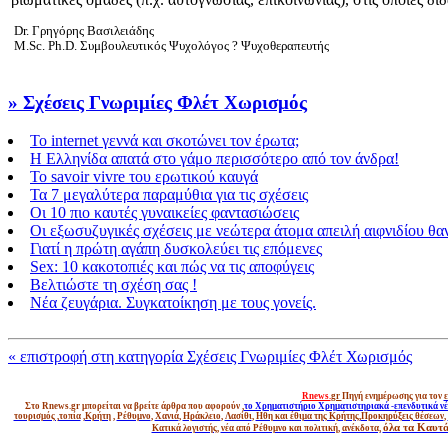
Dr. Γρηγόρης Βασιλειάδης
M.Sc. Ph.D. Συμβουλευτικός Ψυχολόγος ? Ψυχοθεραπευτής
» Σχέσεις Γνωριμίες Φλέτ Χωρισμός
To internet γεννά και σκοτώνει τον έρωτα;
Η Ελληνίδα απατά στο γάμο περισσότερο από τον άνδρα!
Το savoir vivre του ερωτικού καυγά
Τα 7 μεγαλύτερα παραμύθια για τις σχέσεις
Οι 10 πιο καυτές γυναικείες φαντασιώσεις
Οι εξωσυζυγικές σχέσεις με νεώτερα άτομα απειλή αιφνιδίου θαν
Γιατί η πρώτη αγάπη δυσκολεύει τις επόμενες
Sex: 10 κακοτοπιές και πώς να τις αποφύγεις
Βελτιώστε τη σχέση σας !
Νέα ζευγάρια. Συγκατοίκηση με τους γονείς.
« επιστροφή στη κατηγορία Σχέσεις Γνωριμίες Φλέτ Χωρισμός
Rnews.
gr
Πηγή ενημέρωσης για τον
ε
Στο Rnews.gr μπορείται να βρείτε άρθρα που αφορούν ,
το Χρηματιστήριο Χρηματιστηριακά -επενδυτικά ν
τουρισμός ,τοπία
,
Κρήτη
,
Ρέθυμνο
,
Χανιά
,
Ηράκλειο
,
Λασίθι
,
Ηθη και έθιμα της Κρήτης
,
Προκηρύξεις θέσεων
,
όλα τα Καυτά 
Κατικά λογιστής
,
νέα από Ρέθυμνο και πολιτική
,
ανέκδοτα,