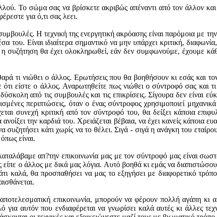
λού. Το σώμα σας να βρίσκετε ακριβώς απέναντι από τον άλλον και σ
έρεστε για ό,τι σας λεει.
ε συμβουλές. Η τεχνική της ενεργητική ακρόασης είναι παρόμοια με τ
σα του. Είναι ιδιαίτερα σημαντικό να μην υπάρχει κριτική, διαφωνία
η συζήτηση θα έχει ολοκληρωθεί, εάν δεν συμφωνούμε, έχουμε κάθε
ρά τι νιώθει ο άλλος. Ερωτήσεις που θα βοηθήσουν κι εσάς και τον
 ότι είστε ο άλλος. Αναρωτηθείτε πως νιώθει ο σύντροφό σας και τι
 δύσκολη από τις συμβουλές και τις επικρίσεις. Σίγουρα δεν είναι ε
μένες περιπτώσεις, όταν ο ένας σύντροφος χρησιμοποιεί μηχανικά τ
έχεται συνεχή κριτική από τον σύντροφό του, θα δείξει κάποια επιφ
 ανοίξει την καρδιά του. Χρειάζεται βέβαια, να έχει κανείς κάποια ε
 συζητήσει κάτι χωρίς να το θέλει. Σιγά - σιγά η ανάγκη του εταίρο
όπως είναι.
ταλάβαμε απ?την επικοινωνία μας με τον σύντροφό μας είναι σωστό,
ίπε ο άλλος με δικά μας λόγια. Αυτό βοηθά κι εμάς να διαπιστώσου
άτι καλά, θα προσπαθήσει να μας το εξηγήσει με διαφορετικό τρόπ
αισθάνεται.
ο αποτελεσματική επικοινωνία, μπορούν να φέρουν πολλή αγάπη κι α
ό για αυτόν που ενδιαφέρεται να γνωρίσει καλά αυτές κι άλλες τεχ
δάσκονται οι τεχνικές και εξοικειώνεστε μαζί τους με βιωματικό τρόπ