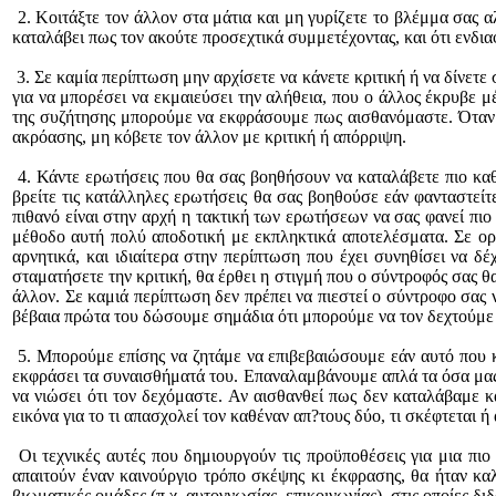
2. Κοιτάξτε τον άλλον στα μάτια και μη γυρίζετε το βλέμμα σας αλ
καταλάβει πως τον ακούτε προσεχτικά συμμετέχοντας, και ότι ενδιαφ
3. Σε καμία περίπτωση μην αρχίσετε να κάνετε κριτική ή να δίνετ
για να μπορέσει να εκμαιεύσει την αλήθεια, που ο άλλος έκρυβε μέ
της συζήτησης μπορούμε να εκφράσουμε πως αισθανόμαστε. Όταν 
ακρόασης, μη κόβετε τον άλλον με κριτική ή απόρριψη.
4. Κάντε ερωτήσεις που θα σας βοηθήσουν να καταλάβετε πιο καθα
βρείτε τις κατάλληλες ερωτήσεις θα σας βοηθούσε εάν φανταστείτε
πιθανό είναι στην αρχή η τακτική των ερωτήσεων να σας φανεί πιο
μέθοδο αυτή πολύ αποδοτική με εκπληκτικά αποτελέσματα. Σε ορισ
αρνητικά, και ιδιαίτερα στην περίπτωση που έχει συνηθίσει να δ
σταματήσετε την κριτική, θα έρθει η στιγμή που ο σύντροφός σας θα
άλλον. Σε καμιά περίπτωση δεν πρέπει να πιεστεί ο σύντροφο σας να
βέβαια πρώτα του δώσουμε σημάδια ότι μπορούμε να τον δεχτούμε 
5. Μπορούμε επίσης να ζητάμε να επιβεβαιώσουμε εάν αυτό που κα
εκφράσει τα συναισθήματά του. Επαναλαμβάνουμε απλά τα όσα μας ε
να νιώσει ότι τον δεχόμαστε. Αν αισθανθεί πως δεν καταλάβαμε κ
εικόνα για το τι απασχολεί τον καθέναν απ?τους δύο, τι σκέφτεται ή 
Οι τεχνικές αυτές που δημιουργούν τις προϋποθέσεις για μια πι
απαιτούν έναν καινούργιο τρόπο σκέψης κι έκφρασης, θα ήταν καλ
βιωματικές ομάδες (π.χ. αυτογνωσίας, επικοινωνίας), στις οποίες δι