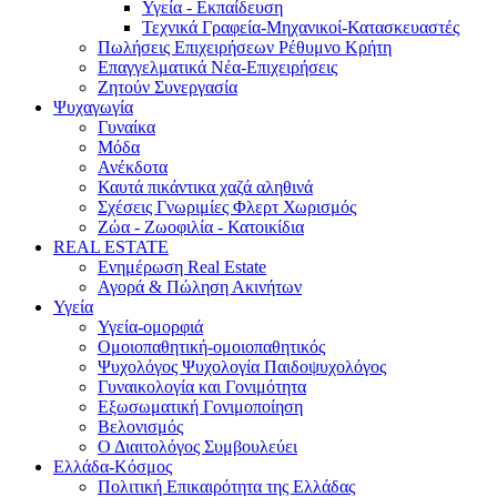
Υγεία - Εκπαίδευση
Τεχνικά Γραφεία-Μηχανικοί-Κατασκευαστές
Πωλήσεις Επιχειρήσεων Ρέθυμνο Κρήτη
Επαγγελματικά Νέα-Επιχειρήσεις
Ζητούν Συνεργασία
Ψυχαγωγία
Γυναίκα
Μόδα
Ανέκδοτα
Καυτά πικάντικα χαζά αληθινά
Σχέσεις Γνωριμίες Φλερτ Χωρισμός
Ζώα - Ζωοφιλία - Κατοικίδια
REAL ESTATE
Ενημέρωση Real Estate
Αγορά & Πώληση Ακινήτων
Υγεία
Υγεία-ομορφιά
Ομοιοπαθητική-ομοιοπαθητικός
Ψυχολόγος Ψυχολογία Παιδοψυχολόγος
Γυναικολογία και Γονιμότητα
Εξωσωματική Γονιμοποίηση
Βελονισμός
Ο Διαιτολόγος Συμβουλεύει
Ελλάδα-Κόσμος
Πολιτική Επικαιρότητα της Ελλάδας