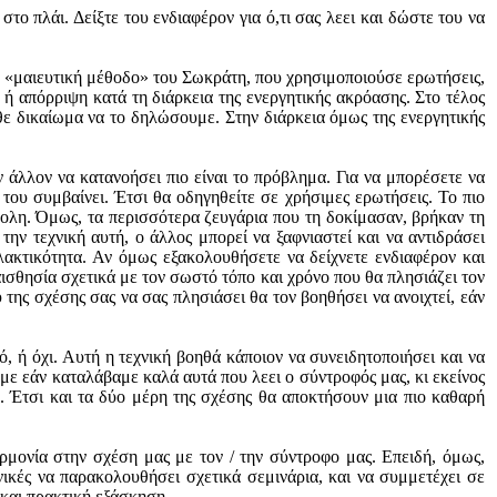
το πλάι. Δείξτε του ενδιαφέρον για ό,τι σας λεει και δώστε του να
ην «μαιευτική μέθοδο» του Σωκράτη, που χρησιμοποιούσε ερωτήσεις,
, ή απόρριψη κατά τη διάρκεια της ενεργητικής ακρόασης. Στο τέλος
 δικαίωμα να το δηλώσουμε. Στην διάρκεια όμως της ενεργητικής
 άλλον να κατανοήσει πιο είναι το πρόβλημα. Για να μπορέσετε να
 του συμβαίνει. Έτσι θα οδηγηθείτε σε χρήσιμες ερωτήσεις. Το πιο
ύκολη. Όμως, τα περισσότερα ζευγάρια που τη δοκίμασαν, βρήκαν τη
ην τεχνική αυτή, ο άλλος μπορεί να ξαφνιαστεί και να αντιδράσει
υλακτικότητα. Αν όμως εξακολουθήσετε να δείχνετε ενδιαφέρον και
υαισθησία σχετικά με τον σωστό τόπο και χρόνο που θα πλησιάζει τον
υ της σχέσης σας να σας πλησιάσει θα τον βοηθήσει να ανοιχτεί, εάν
 ή όχι. Αυτή η τεχνική βοηθά κάποιον να συνειδητοποιήσει και να
με εάν καταλάβαμε καλά αυτά που λεει ο σύντροφός μας, κι εκείνος
ο. Έτσι και τα δύο μέρη της σχέσης θα αποκτήσουν μια πιο καθαρή
ρμονία στην σχέση μας με τον / την σύντροφο μας. Επειδή, όμως,
νικές να παρακολουθήσει σχετικά σεμινάρια, και να συμμετέχει σε
ο και πρακτική εξάσκηση.