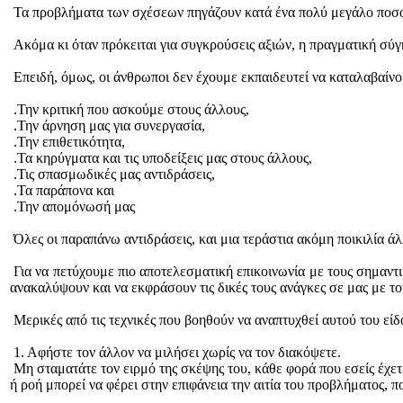
Τα προβλήματα των σχέσεων πηγάζουν κατά ένα πολύ μεγάλο ποσοσ
Ακόμα κι όταν πρόκειται για συγκρούσεις αξιών, η πραγματική σύγκ
Επειδή, όμως, οι άνθρωποι δεν έχουμε εκπαιδευτεί να καταλαβαίνο
.Την κριτική που ασκούμε στους άλλους,
.Την άρνηση μας για συνεργασία,
.Την επιθετικότητα,
.Τα κηρύγματα και τις υποδείξεις μας στους άλλους,
.Τις σπασμωδικές μας αντιδράσεις,
.Τα παράπονα και
.Την απομόνωσή μας
Όλες οι παραπάνω αντιδράσεις, και μια τεράστια ακόμη ποικιλία ά
Για να πετύχουμε πιο αποτελεσματική επικοινωνία με τους σημαντικ
ανακαλύψουν και να εκφράσουν τις δικές τους ανάγκες σε μας με τον
Μερικές από τις τεχνικές που βοηθούν να αναπτυχθεί αυτού του είδου
1. Αφήστε τον άλλον να μιλήσει χωρίς να τον διακόψετε.
Μη σταματάτε τον ειρμό της σκέψης του, κάθε φορά που εσείς έχετε
ή ροή μπορεί να φέρει στην επιφάνεια την αιτία του προβλήματος, π