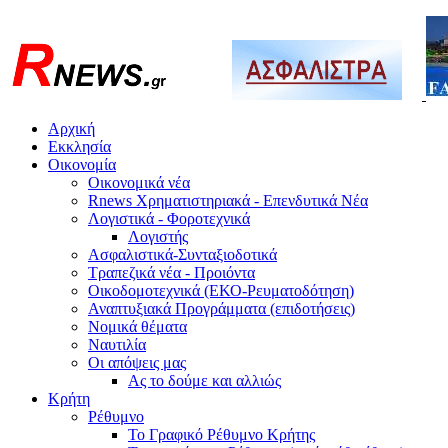
Αρχική
Εκκλησία
Οικονομία
Οικονομικά νέα
Rnews Χρηματιστηριακά - Επενδυτικά Νέα
Λογιστικά - Φοροτεχνικά
Λογιστής
Ασφαλιστικά-Συνταξιοδοτικά
Τραπεζικά νέα - Προιόντα
Οικοδομοτεχνικά (ΕΚΟ-Ρευματοδότηση)
Αναπτυξιακά Προγράμματα (επιδοτήσεις)
Νομικά θέματα
Ναυτιλία
Οι απόψεις μας
Ας το δούμε και αλλιώς
Κρήτη
Ρέθυμνο
Το Γραφικό Ρέθυμνο Κρήτης