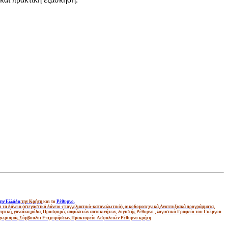
ην Ελλάδα
,
την Κρήτη
και το
Ρέθυμνο.
και τα δάνεια (στεγαστικό δάνειο-επαγγελματικό-καταναλωτικό),
οικοδομοτεχνικά,
Αναπτυξιακά προγράμματα
,
ητική
,
γυναίκα,
μόδα
,
Προσφορές ασφάλειών αυτοκινήτων
,
λογιστής Ρέθυμνο
,
λογιστικό Γραφείο του Γιώργου
 χωρισμός
,
Σύμβουλοι Επιχειρήσεων
,
Πρακτορείο Ασφαλειών Ρέθυμνο κρήτη