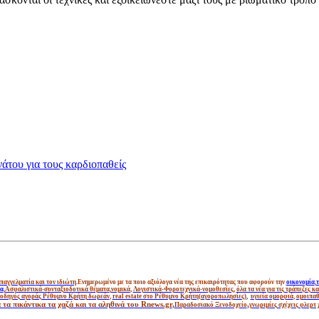
άτου για τους καρδιοπαθείς
παγγελματία
και τον ιδιώτη
.Ενημερωμένο με τα ποιο αξιόλογα νέα της επικαιρότητας που αφορούν την
οικονομία
,
τ
έα
,
Ασφαλιστικά-συνταξιοδοτικά θέματα
,
νομικά
,
Λογιστικά-Φοροτεχνικά-νομοθεσίες
,
όλα τα νέα για τις τράπεζες 
οδηγός αγοράς Ρέθυμνο Κρήτη δωρεάν
,
real estate στο Ρέθυμνο Κρήτη(αγοροπωλησίες)
,
υγιεία ομορφιά
,
ομοιπαθ
τα πικάντικα τα χαζά και τα αληθινά του Rnews.gr
,
,
Παραδοσιακό Ξενοδοχείο
γνωριμίες σχέχεις φλερτ