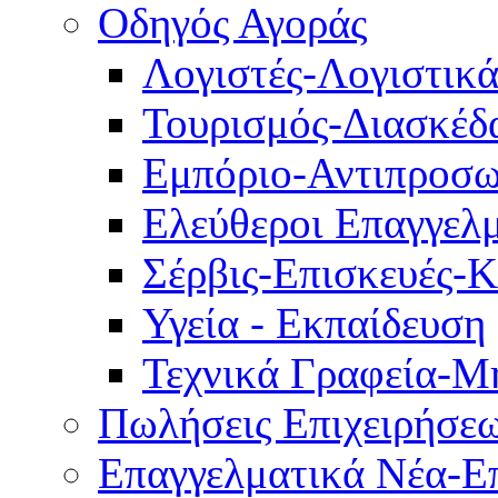
Οδηγός Αγοράς
Λογιστές-Λογιστικ
Τουρισμός-Διασκέδ
Εμπόριο-Αντιπροσω
Ελεύθεροι Επαγγελμ
Σέρβις-Επισκευές-
Υγεία - Εκπαίδευση
Τεχνικά Γραφεία-Μ
Πωλήσεις Επιχειρήσε
Επαγγελματικά Νέα-Επ