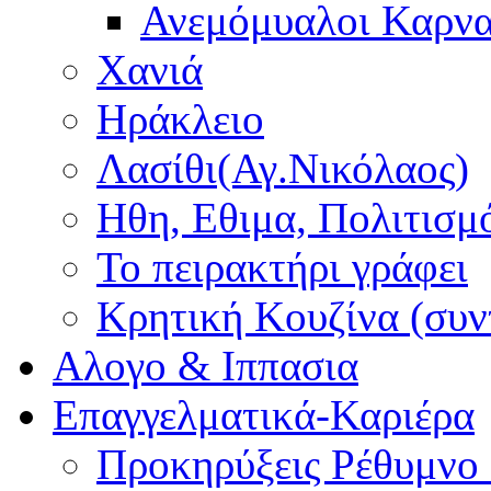
Ανεμόμυαλοι Καρν
Χανιά
Ηράκλειο
Λασίθι(Αγ.Νικόλαος)
Ηθη, Εθιμα, Πολιτισμ
Το πειρακτήρι γράφει
Κρητική Κουζίνα (συν
Αλογο & Ιππασια
Επαγγελματικά-Καριέρα
Προκηρύξεις Ρέθυμνο