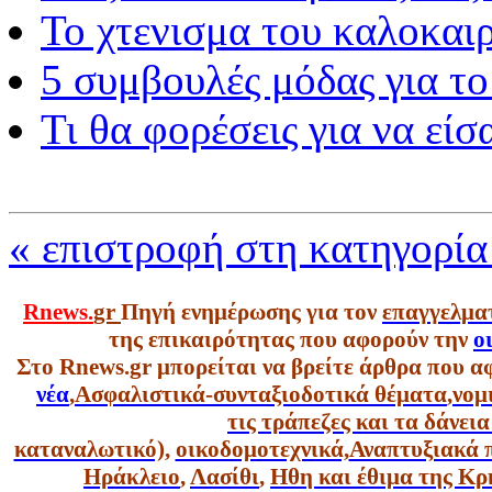
Το χτενισμα του καλοκαιρ
5 συμβουλές μόδας για το
Τι θα φορέσεις για να είσ
« επιστροφή στη κατηγορί
Rnews.
gr
Πηγή ενημέρωσης για τον
επαγγελμα
της επικαιρότητας που αφορούν την
ο
Στο Rnews.gr μπορείται να βρείτε άρθρα που α
νέα
,
Ασφαλιστικά-συνταξιοδοτικά θέματα
,
νομ
τις τράπεζες και τα δάνει
καταναλωτικό),
οικοδομοτεχνικά,
Αναπτυξιακά 
Ηράκλειο
,
Λασίθι
,
Ηθη και έθιμα της Κρ