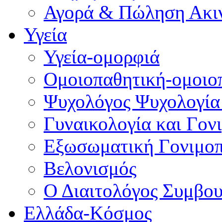
Αγορά & Πώληση Ακι
Υγεία
Υγεία-ομορφιά
Ομοιοπαθητική-ομοιο
Ψυχολόγος Ψυχολογία
Γυναικολογία και Γον
Εξωσωματική Γονιμο
Βελονισμός
Ο Διαιτολόγος Συμβου
Ελλάδα-Κόσμος