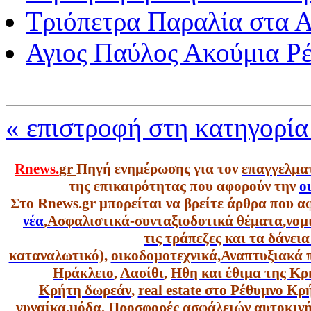
Τριόπετρα Παραλία στα 
Αγιος Παύλος Ακούμια Ρ
« επιστροφή στη κατηγορί
Rnews.
gr
Πηγή ενημέρωσης για τον
επαγγελμα
της επικαιρότητας που αφορούν την
ο
Στο Rnews.gr μπορείται να βρείτε άρθρα που α
νέα
,
Ασφαλιστικά-συνταξιοδοτικά θέματα
,
νομ
τις τράπεζες και τα δάνει
καταναλωτικό),
οικοδομοτεχνικά,
Αναπτυξιακά 
Ηράκλειο
,
Λασίθι
,
Ηθη και έθιμα της Κρ
Κρήτη δωρεάν
,
real estate στο Ρέθυμνο Κ
γυναίκα,
μόδα
,
Προσφορές ασφάλειών αυτοκιν