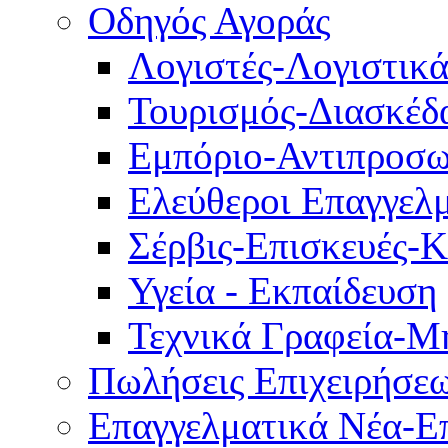
Οδηγός Αγοράς
Λογιστές-Λογιστικ
Τουρισμός-Διασκέδ
Εμπόριο-Αντιπροσω
Ελεύθεροι Επαγγελμ
Σέρβις-Επισκευές-
Υγεία - Εκπαίδευση
Τεχνικά Γραφεία-Μ
Πωλήσεις Επιχειρήσε
Επαγγελματικά Νέα-Επ