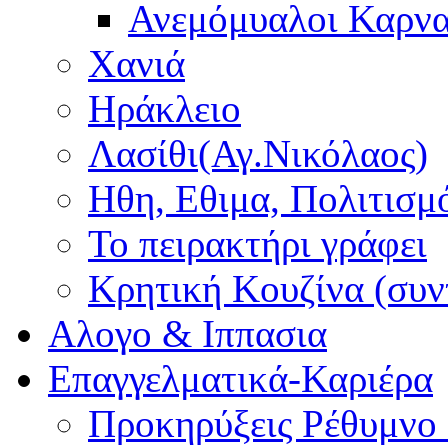
Ανεμόμυαλοι Καρν
Χανιά
Ηράκλειο
Λασίθι(Αγ.Νικόλαος)
Ηθη, Εθιμα, Πολιτισμ
Το πειρακτήρι γράφει
Κρητική Κουζίνα (συν
Αλογο & Ιππασια
Επαγγελματικά-Καριέρα
Προκηρύξεις Ρέθυμνο