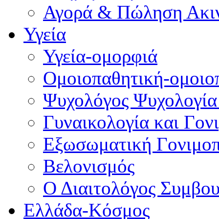
Αγορά & Πώληση Ακι
Υγεία
Υγεία-ομορφιά
Ομοιοπαθητική-ομοιο
Ψυχολόγος Ψυχολογία
Γυναικολογία και Γον
Εξωσωματική Γονιμο
Βελονισμός
Ο Διαιτολόγος Συμβου
Ελλάδα-Κόσμος