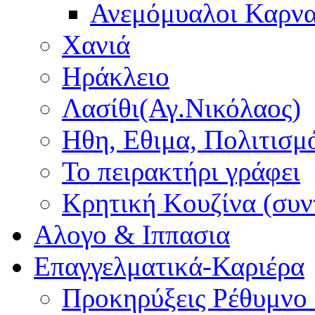
Ανεμόμυαλοι Καρν
Χανιά
Ηράκλειο
Λασίθι(Αγ.Νικόλαος)
Ηθη, Εθιμα, Πολιτισμ
Το πειρακτήρι γράφει
Κρητική Κουζίνα (συν
Αλογο & Ιππασια
Επαγγελματικά-Καριέρα
Προκηρύξεις Ρέθυμνο