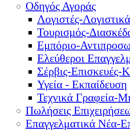
Οδηγός Αγοράς
Λογιστές-Λογιστικ
Τουρισμός-Διασκέδ
Εμπόριο-Αντιπροσω
Ελεύθεροι Επαγγελμ
Σέρβις-Επισκευές-
Υγεία - Εκπαίδευση
Τεχνικά Γραφεία-Μ
Πωλήσεις Επιχειρήσε
Επαγγελματικά Νέα-Επ