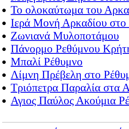
Το ολοκαύτωμα του Αρκα
Ιερά Μονή Αρκαδίου στο
Ζωνιανά Μυλοποτάμου
Πάνορμο Ρεθύμνου Κρήτη
Μπαλί Ρέθυμνο
Λίμνη Πρέβελη στο Ρέθυ
Τριόπετρα Παραλία στα 
Αγιος Παύλος Ακούμια Ρ