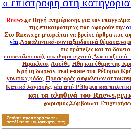
« επιστροφή στη κατηγορί
Rnews.
gr
Πηγή ενημέρωσης για τον
επαγγελμα
της επικαιρότητας που αφορούν την
ο
Στο Rnews.gr μπορείται να βρείτε άρθρα που α
νέα
,
Ασφαλιστικά-συνταξιοδοτικά θέματα
,
νομ
τις τράπεζες και τα δάνει
καταναλωτικό),
οικοδομοτεχνικά,
Αναπτυξιακά 
Ηράκλειο
,
Λασίθι
,
Ηθη και έθιμα της Κρ
Κρήτη δωρεάν
,
real estate στο Ρέθυμνο Κ
γυναίκα,
μόδα
,
Προσφορές ασφάλειών αυτοκιν
Κατικά λογιστής
,
νέα από Ρέθυμνο και πολιτικ
και τα αληθινά του Rnews.gr
,
Π
χωρισμός
,
Σύμβουλοι Επιχειρήσε