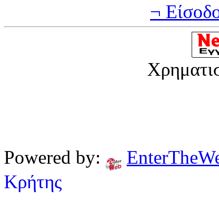
¬ Είσοδ
Χρηματι
Powered by:
EnterTheW
Κρήτης