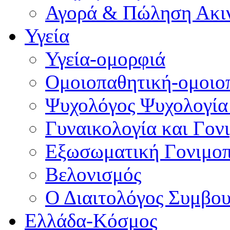
Αγορά & Πώληση Ακι
Υγεία
Υγεία-ομορφιά
Ομοιοπαθητική-ομοιο
Ψυχολόγος Ψυχολογία
Γυναικολογία και Γον
Εξωσωματική Γονιμο
Βελονισμός
Ο Διαιτολόγος Συμβου
Ελλάδα-Κόσμος