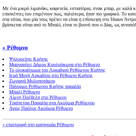
Με ένα μικρό λιμανάκι, καφενεία, εστιατόρια, σνακ μπαρ, με καλά κ
επισκέπτες του επιμένουν πως, παλιότερα, ήταν πιο γραφικό. Το κ
στα νότια, που μία τους πρέπει να είναι η επίσκεψη στο Ίδαιον Άντ
βρίσκεται νότια από το Μπαλί, είναι το βουνό που ο Δίας, ως ανταπ
» Ρέθυμνο
Ψηλορείτης Κρήτης
Μαργαρίτες Δήμου Κουλούκωνα στο Ρέθυμνο
Το ολοκαύτωμα του Αρκαδιού Ρεθύμνου Κρήτης
Ιερά Μονή Αρκαδίου στο Ρέθυμνο Κρήτης
Ζωνιανά Μυλοποτάμου
Πάνορμο Ρεθύμνου Κρήτης παραλία
Μπαλί Ρέθυμνο
Λίμνη Πρέβελη στο Ρέθυμνο
Τριόπετρα Παραλία στα Ακούμια Ρεθύμνου
Αγιος Παύλος Ακούμια Ρέθυμνο
« επιστροφή στη κατηγορία Ρέθυμνο