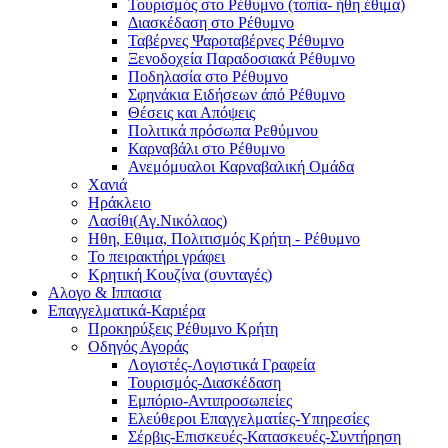
Τουρισμός στο Ρέθυμνο (τοπία- ήθη έθιμα)
Διασκέδαση στο Ρέθυμνο
Ταβέρνες Ψαροταβέρνες Ρέθυμνο
Ξενοδοχεία Παραδοσιακά Ρέθυμνο
Ποδηλασία στο Ρέθυμνο
Σφηνάκια Ειδήσεων άπό Ρέθυμνο
Θέσεις και Απόψεις
Πολιτικά πρόσωπα Ρεθύμνου
Καρναβάλι στο Ρέθυμνο
Ανεμόμυαλοι Καρναβαλική Ομάδα
Χανιά
Ηράκλειο
Λασίθι(Αγ.Νικόλαος)
Ηθη, Εθιμα, Πολιτισμός Κρήτη - Ρέθυμνο
Το πειρακτήρι γράφει
Κρητική Κουζίνα (συνταγές)
Αλογο & Ιππασια
Επαγγελματικά-Καριέρα
Προκηρύξεις Ρέθυμνο Κρήτη
Οδηγός Αγοράς
Λογιστές-Λογιστικά Γραφεία
Τουρισμός-Διασκέδαση
Εμπόριο-Αντιπροσωπείες
Ελεύθεροι Επαγγελματίες-Υπηρεσίες
Σέρβις-Επισκευές-Κατασκευές-Συντήρηση