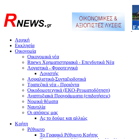
Αρχική
Εκκλησία
Οικονομία
Οικονομικά νέα
Rnews Χρηματιστηριακά - Επενδυτικά Νέα
Λογιστικά - Φοροτεχνικά
Λογιστής
Ασφαλιστικά-Συνταξιοδοτικά
Τραπεζικά νέα - Προιόντα
Οικοδομοτεχνικά (ΕΚΟ-Ρευματοδότηση)
Αναπτυξιακά Προγράμματα (επιδοτήσεις)
Νομικά θέματα
Ναυτιλία
Οι απόψεις μας
Ας το δούμε και αλλιώς
Κρήτη
Ρέθυμνο
Το Γραφικό Ρέθυμνο Κρήτης