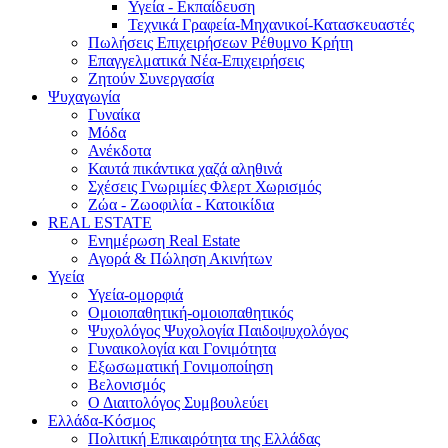
Υγεία - Εκπαίδευση
Τεχνικά Γραφεία-Μηχανικοί-Κατασκευαστές
Πωλήσεις Επιχειρήσεων Ρέθυμνο Κρήτη
Επαγγελματικά Νέα-Επιχειρήσεις
Ζητούν Συνεργασία
Ψυχαγωγία
Γυναίκα
Μόδα
Ανέκδοτα
Καυτά πικάντικα χαζά αληθινά
Σχέσεις Γνωριμίες Φλερτ Χωρισμός
Ζώα - Ζωοφιλία - Κατοικίδια
REAL ESTATE
Ενημέρωση Real Estate
Αγορά & Πώληση Ακινήτων
Υγεία
Υγεία-ομορφιά
Ομοιοπαθητική-ομοιοπαθητικός
Ψυχολόγος Ψυχολογία Παιδοψυχολόγος
Γυναικολογία και Γονιμότητα
Εξωσωματική Γονιμοποίηση
Βελονισμός
Ο Διαιτολόγος Συμβουλεύει
Ελλάδα-Κόσμος
Πολιτική Επικαιρότητα της Ελλάδας