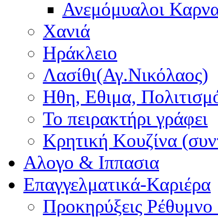
Ανεμόμυαλοι Καρν
Χανιά
Ηράκλειο
Λασίθι(Αγ.Νικόλαος)
Ηθη, Εθιμα, Πολιτισμ
Το πειρακτήρι γράφει
Κρητική Κουζίνα (συν
Αλογο & Ιππασια
Επαγγελματικά-Καριέρα
Προκηρύξεις Ρέθυμνο