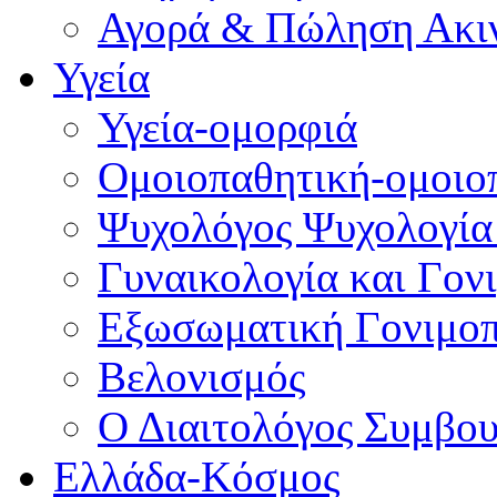
Αγορά & Πώληση Ακι
Υγεία
Υγεία-ομορφιά
Ομοιοπαθητική-ομοιο
Ψυχολόγος Ψυχολογία
Γυναικολογία και Γον
Εξωσωματική Γονιμο
Βελονισμός
Ο Διαιτολόγος Συμβου
Ελλάδα-Κόσμος