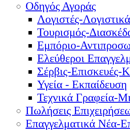
Οδηγός Αγοράς
Λογιστές-Λογιστικ
Τουρισμός-Διασκέδ
Εμπόριο-Αντιπροσω
Ελεύθεροι Επαγγελμ
Σέρβις-Επισκευές-
Υγεία - Εκπαίδευση
Τεχνικά Γραφεία-Μ
Πωλήσεις Επιχειρήσε
Επαγγελματικά Νέα-Επ