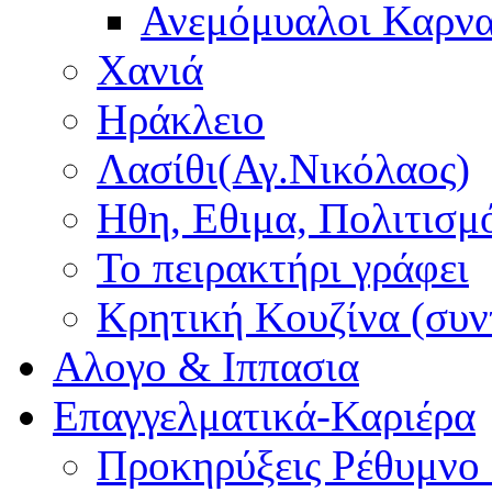
Ανεμόμυαλοι Καρν
Χανιά
Ηράκλειο
Λασίθι(Αγ.Νικόλαος)
Ηθη, Εθιμα, Πολιτισμ
Το πειρακτήρι γράφει
Κρητική Κουζίνα (συν
Αλογο & Ιππασια
Επαγγελματικά-Καριέρα
Προκηρύξεις Ρέθυμνο