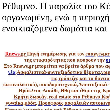
Ρέθυμνο. Η παραλία του Κό
οργανωμένη, ενώ η περιοχή 
ενοικιαζόμενα δωμάτια και
Rnews.
gr
Πηγή ενημέρωσης για τον
επαγγελμα
της επικαιρότητας που αφορούν την
ο
Στο Rnews.gr μπορείται να βρείτε άρθρα που α
νέα
,
Ασφαλιστικά-συνταξιοδοτικά θέματα
,
νομ
τις τράπεζες και τα δάνει
καταναλωτικό),
οικοδομοτεχνικά,
Αναπτυξιακά 
Ηράκλειο
,
Λασίθι
,
Ηθη και έθιμα της Κρ
Κρήτη δωρεάν
,
real estate στο Ρέθυμνο Κ
γυναίκα,
μόδα
,
Προσφορές ασφάλειών αυτοκιν
Κατικά λογιστής
,
νέα από Ρέθυμνο και πολιτικ