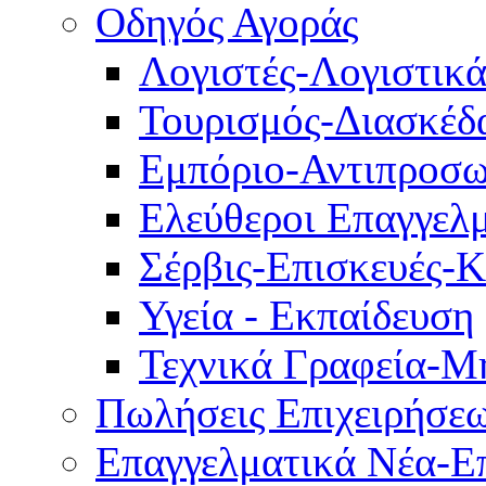
Οδηγός Αγοράς
Λογιστές-Λογιστικ
Τουρισμός-Διασκέδ
Εμπόριο-Αντιπροσω
Ελεύθεροι Επαγγελμ
Σέρβις-Επισκευές-
Υγεία - Εκπαίδευση
Τεχνικά Γραφεία-Μ
Πωλήσεις Επιχειρήσε
Επαγγελματικά Νέα-Επ