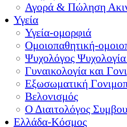
Αγορά & Πώληση Ακι
Υγεία
Υγεία-ομορφιά
Ομοιοπαθητική-ομοιο
Ψυχολόγος Ψυχολογία
Γυναικολογία και Γον
Εξωσωματική Γονιμο
Βελονισμός
Ο Διαιτολόγος Συμβου
Ελλάδα-Κόσμος